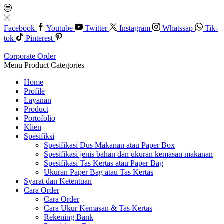
Facebook
Youtube
Twitter
Instagram
Whatssap
Tik-
tok
Pinterest
Corporate Order
Menu
Product Categories
Home
Profile
Layanan
Product
Portofolio
Klien
Spesifiksi
Spesifikasi Dus Makanan atau Paper Box
Spesifikasi jenis bahan dan ukuran kemasan makanan
Spesifikasi Tas Kertas atau Paper Bag
Ukuran Paper Bag atau Tas Kertas
Syarat dan Ketentuan
Cara Order
Cara Order
Cara Ukur Kemasan & Tas Kertas
Rekening Bank