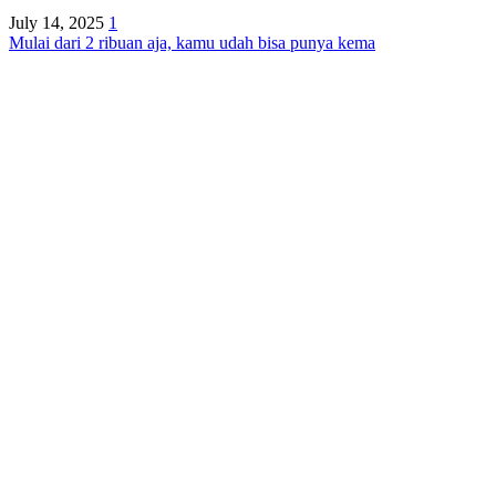
July 14, 2025
1
Mulai dari 2 ribuan aja, kamu udah bisa punya kema