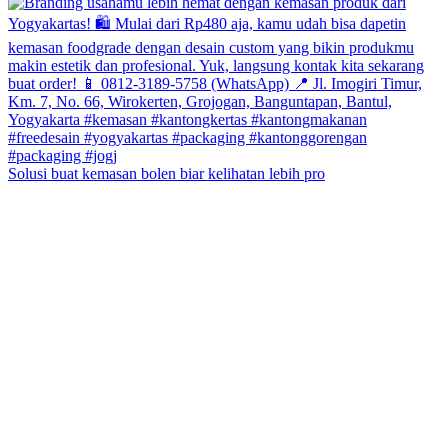
Solusi buat kemasan bolen biar kelihatan lebih pro