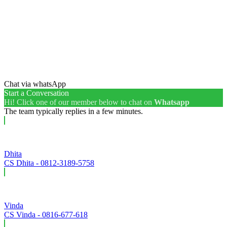
Chat via whatsApp
Start a Conversation
Hi! Click one of our member below to chat on
Whatsapp
The team typically replies in a few minutes.
Dhita
CS Dhita - 0812-3189-5758
Vinda
CS Vinda - 0816-677-618