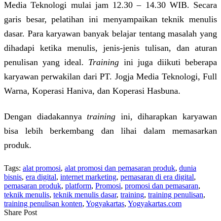
Media Teknologi mulai jam 12.30 – 14.30 WIB. Secara
garis besar, pelatihan ini menyampaikan teknik menulis
dasar. Para karyawan banyak belajar tentang masalah yang
dihadapi ketika menulis, jenis-jenis tulisan, dan aturan
penulisan yang ideal.
Training
ini juga diikuti beberapa
karyawan perwakilan dari PT. Jogja Media Teknologi, Full
Warna, Koperasi Haniva, dan Koperasi Hasbuna.
Dengan diadakannya
training
ini, diharapkan karyawan
bisa lebih berkembang dan lihai dalam memasarkan
produk.
Tags:
alat promosi
,
alat promosi dan pemasaran produk
,
dunia
bisnis
,
era digital
,
internet marketing
,
pemasaran di era digital
,
pemasaran produk
,
platform
,
Promosi
,
promosi dan pemasaran
,
teknik menulis
,
teknik menulis dasar
,
training
,
training penulisan
,
training penulisan konten
,
Yogyakartas
,
Yogyakartas.com
Share Post