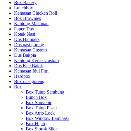
Box Bakery
Lunchbox
Kemasan Chicken Roll
Box Brownies
Kantong Makanan
Paper Tray
Kotak Nasi
Dus Hampers
Dus nasi goreng
Kemasan Custom
Dus Bakpia
Kantong Kertas Custom
Dus Kue Balok
Kemasan Idul Fitri
Hardbox
Box nasi goreng
Box
Box Tutup Sambung
Lunch Box
Box Souvenir
Box Tutup Pisah
Box Auto Lock
Box Window Laminasi
Box Hijab
Box Slorok Slide