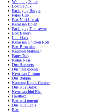
Wrapping Paper
Box Gethuk
Packaging Burger
Paper Cup
Box Nasi Lemak
Kemasan Bolen
Packaging Take away
Box Bakery
Lunchbox
Kemasan Chicken Roll
Box Brownies
Kantong Makanan
Paper Tray
Kotak Nasi
Dus Hampers
Dus nasi goreng
Kemasan Custom
Dus Bakpia
Kantong Kertas Custom
Dus Kue Balok
Kemasan Idul Fitri
Hardbox
Box nasi goreng
Dus Kue Lapis
Box