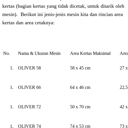
kertas (bagian kertas yang tidak dicetak, untuk ditarik oleh
mesin). Berikut ini jenis-jenis mesin kita dan rincian area
kertas dan area cetaknya:
No.
Nama & Ukuran Mesin
Area Kertas Maksimal
Area
OLIVER 58
58 x 45 cm
27 x
OLIVER 66
64 x 46 cm
22,5
OLIVER 72
50 x 70 cm
42 x
OLIVER 74
74 x 53 cm
73 x