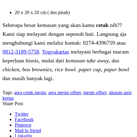
20 x 20 x 20 cm ( dus pisah)
Seberapa besar kemasan yang akan kamu
cetak
nih??
Kami siap melayani dengan sepenuh hati. Langsung aja
menghubungi kami melalui kontak: 0274-4396759 atau
0812-3189-5758
.
Yogyakartas
melayani berbagai macam
keperluan bisnis, mulai dari
kemasan take away, dus
chicken, box brownies, rice bowl. paper cup, paper bowl
dan masih banyak lagi.
Tags:
area cetak mesin
,
area mesin offset
,
mesin offset
,
ukuran area
kertas
Share Post
Twitter
Facebook
Pinterest
Mail to friend
Linkedin