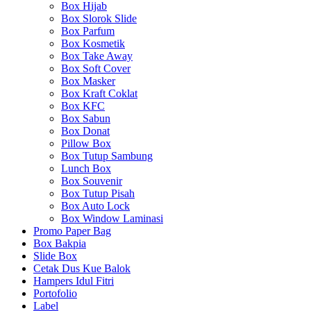
Box Hijab
Box Slorok Slide
Box Parfum
Box Kosmetik
Box Take Away
Box Soft Cover
Box Masker
Box Kraft Coklat
Box KFC
Box Sabun
Box Donat
Pillow Box
Box Tutup Sambung
Lunch Box
Box Souvenir
Box Tutup Pisah
Box Auto Lock
Box Window Laminasi
Promo Paper Bag
Box Bakpia
Slide Box
Cetak Dus Kue Balok
Hampers Idul Fitri
Portofolio
Label