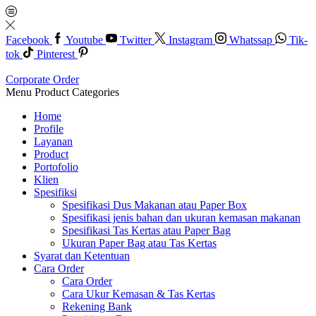
Facebook
Youtube
Twitter
Instagram
Whatssap
Tik-
tok
Pinterest
Corporate Order
Menu
Product Categories
Home
Profile
Layanan
Product
Portofolio
Klien
Spesifiksi
Spesifikasi Dus Makanan atau Paper Box
Spesifikasi jenis bahan dan ukuran kemasan makanan
Spesifikasi Tas Kertas atau Paper Bag
Ukuran Paper Bag atau Tas Kertas
Syarat dan Ketentuan
Cara Order
Cara Order
Cara Ukur Kemasan & Tas Kertas
Rekening Bank