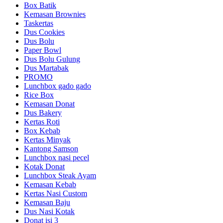
Box Batik
Kemasan Brownies
Taskertas
Dus Cookies
Dus Bolu
Paper Bowl
Dus Bolu Gulung
Dus Martabak
PROMO
Lunchbox gado gado
Rice Box
Kemasan Donat
Dus Bakery
Kertas Roti
Box Kebab
Kertas Minyak
Kantong Samson
Lunchbox nasi pecel
Kotak Donat
Lunchbox Steak Ayam
Kemasan Kebab
Kertas Nasi Custom
Kemasan Baju
Dus Nasi Kotak
Donat isi 3