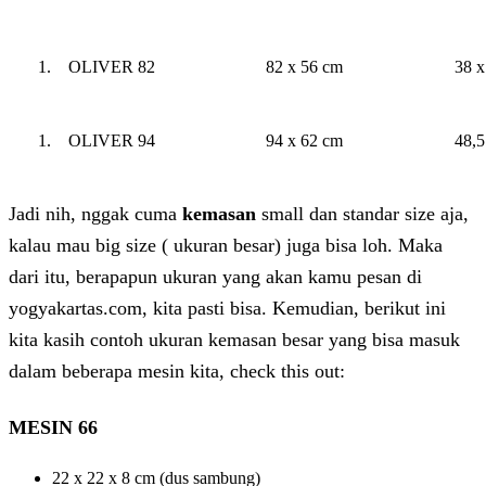
OLIVER 82
82 x 56 cm
38 x
OLIVER 94
94 x 62 cm
48,5
Jadi nih, nggak cuma
kemasan
small dan standar size aja,
kalau mau big size ( ukuran besar) juga bisa loh. Maka
dari itu, berapapun ukuran yang akan kamu pesan di
yogyakartas.com, kita pasti bisa. Kemudian, berikut ini
kita kasih contoh ukuran kemasan besar yang bisa masuk
dalam beberapa mesin kita, check this out:
MESIN 66
22 x 22 x 8 cm (dus sambung)