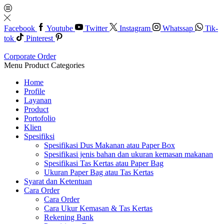
Facebook
Youtube
Twitter
Instagram
Whatssap
Tik-
tok
Pinterest
Corporate Order
Menu
Product Categories
Home
Profile
Layanan
Product
Portofolio
Klien
Spesifiksi
Spesifikasi Dus Makanan atau Paper Box
Spesifikasi jenis bahan dan ukuran kemasan makanan
Spesifikasi Tas Kertas atau Paper Bag
Ukuran Paper Bag atau Tas Kertas
Syarat dan Ketentuan
Cara Order
Cara Order
Cara Ukur Kemasan & Tas Kertas
Rekening Bank