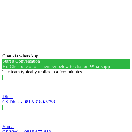
Chat via whatsApp
Start a Conversation
Hi! Click one of our member below to chat on
Whatsapp
The team typically replies in a few minutes.
Dhita
CS Dhita - 0812-3189-5758
Vinda
CS Vinda - 0816-677-618