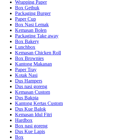
Wrapping Paper
Box Gethuk
Packaging Burger
Paper Cup
Box Nasi Lemak
Kemasan Bolen
Packaging Take away
Box Bakery
Lunchbox
Kemasan Chicken Roll
Box Brownies
Kantong Makanan
Paper Tray
Kotak Nasi
Dus Hampers
Dus nasi goreng
Kemasan Custom
Dus Bakpia
Kantong Kertas Custom
Dus Kue Balok
Kemasan Idul Fitri
Hardbox
Box nasi goreng
Dus Kue Lapis
Box