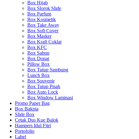
Box Hijab
Box Slorok Slide
Box Parfum
Box Kosmetik
Box Take Away
Box Soft Cover
Box Masker
Box Kraft Coklat
Box KFC
Box Sabun
Box Donat
Pillow Box
Box Tutup Sambung
Lunch Box
Box Souvenir
Box Tutup Pisah
Box Auto Lock
Box Window Laminasi
Promo Paper Bag
Box Bakpia
Slide Box
Cetak Dus Kue Balok
Hampers Idul Fitri
Portofolio
Label