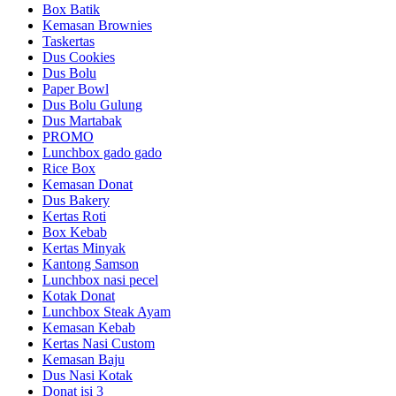
Box Batik
Kemasan Brownies
Taskertas
Dus Cookies
Dus Bolu
Paper Bowl
Dus Bolu Gulung
Dus Martabak
PROMO
Lunchbox gado gado
Rice Box
Kemasan Donat
Dus Bakery
Kertas Roti
Box Kebab
Kertas Minyak
Kantong Samson
Lunchbox nasi pecel
Kotak Donat
Lunchbox Steak Ayam
Kemasan Kebab
Kertas Nasi Custom
Kemasan Baju
Dus Nasi Kotak
Donat isi 3