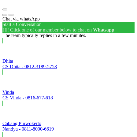
Chat via whatsApp
Start a Conversation
Hi! Click one of our member below to chat on
Whatsapp
The team typically replies in a few minutes.
Dhita
CS Dhita - 0812-3189-5758
Vinda
CS Vinda - 0816-677-618
Cabang Purwokerto
Nandya - 0811-8000-6619