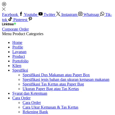
Facebook
Youtube
Twitter
Instagram
Whatssap
Tik-
tok
Pinterest
Corporate Order
Menu
Product Categories
Home
Profile
Layanan
Product
Portofolio
Klien
Spesifiksi
Spesifikasi Dus Makanan atau Paper Box
Spesifikasi jenis bahan dan ukuran kemasan makanan
Spesifikasi Tas Kertas atau Paper Bag
Ukuran Paper Bag atau Tas Kertas
Syarat dan Ketentuan
Cara Order
Cara Order
Cara Ukur Kemasan & Tas Kertas
Rekening Bank