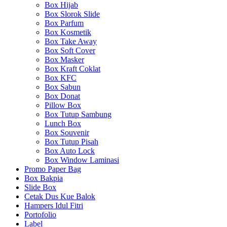
Box Hijab
Box Slorok Slide
Box Parfum
Box Kosmetik
Box Take Away
Box Soft Cover
Box Masker
Box Kraft Coklat
Box KFC
Box Sabun
Box Donat
Pillow Box
Box Tutup Sambung
Lunch Box
Box Souvenir
Box Tutup Pisah
Box Auto Lock
Box Window Laminasi
Promo Paper Bag
Box Bakpia
Slide Box
Cetak Dus Kue Balok
Hampers Idul Fitri
Portofolio
Label