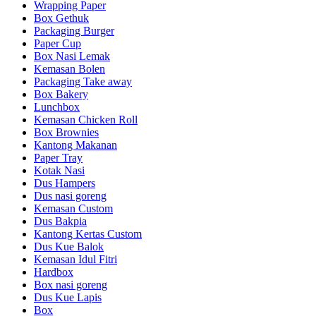
Wrapping Paper
Box Gethuk
Packaging Burger
Paper Cup
Box Nasi Lemak
Kemasan Bolen
Packaging Take away
Box Bakery
Lunchbox
Kemasan Chicken Roll
Box Brownies
Kantong Makanan
Paper Tray
Kotak Nasi
Dus Hampers
Dus nasi goreng
Kemasan Custom
Dus Bakpia
Kantong Kertas Custom
Dus Kue Balok
Kemasan Idul Fitri
Hardbox
Box nasi goreng
Dus Kue Lapis
Box