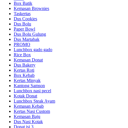
Box Batik
Kemasan Brownies
Taskertas
Dus Cookies
Dus Bolu
Paper Bowl
Dus Bolu Gulung
Dus Martabak
PROMO
Lunchbox gado gado
Rice Box
Kemasan Donat
Dus Bakery
Kertas Roti
Box Kebab
Kertas Minyak
Kantong Samson
Lunchbox nasi pecel
Kotak Donat
Lunchbox Steak Ayam
Kemasan Kebab
Kertas Nasi Custom
Kemasan Baju
Dus Nasi Kotak
Donat isi 3