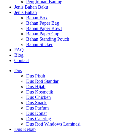
Pengiriman Barang
Jenis Bahan Baku
Jenis Bahan
Bahan Box
Bahan Paper Bag
Bahan Paper Bowl
Bahan Paper Cup
Bahan Standing Pouch
Bahan Sticker
FAQ
Blog
Contact
Dus
Dus Pisah
Dus Roti Standar
Dus Hijab
Dus Kosmetik
Dus Chicken
Dus Snack
Dus Parfum
Dus Donat
Dus Catering
Dus Roti Windows Laminasi
Dus Kebab