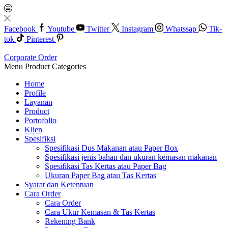
Facebook
Youtube
Twitter
Instagram
Whatssap
Tik-
tok
Pinterest
Corporate Order
Menu
Product Categories
Home
Profile
Layanan
Product
Portofolio
Klien
Spesifiksi
Spesifikasi Dus Makanan atau Paper Box
Spesifikasi jenis bahan dan ukuran kemasan makanan
Spesifikasi Tas Kertas atau Paper Bag
Ukuran Paper Bag atau Tas Kertas
Syarat dan Ketentuan
Cara Order
Cara Order
Cara Ukur Kemasan & Tas Kertas
Rekening Bank