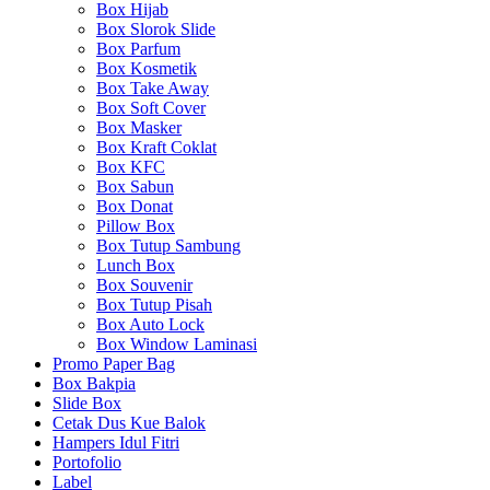
Box Hijab
Box Slorok Slide
Box Parfum
Box Kosmetik
Box Take Away
Box Soft Cover
Box Masker
Box Kraft Coklat
Box KFC
Box Sabun
Box Donat
Pillow Box
Box Tutup Sambung
Lunch Box
Box Souvenir
Box Tutup Pisah
Box Auto Lock
Box Window Laminasi
Promo Paper Bag
Box Bakpia
Slide Box
Cetak Dus Kue Balok
Hampers Idul Fitri
Portofolio
Label