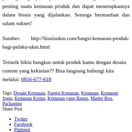
penting suatu kemasan produk dan dapat menerapkannya
dalam bisnis yang dijalankan. Semoga bermanfaat dan
salam sukses!
Sumber: http://bisnisukm.com/fungsi-kemasan-produk-
bagi-pelaku-ukm.html
Tertarik bikin bungkus untuk produk kamu dengan desain
custom yang kekinian?? Bisa langsung hubungi kita
melalui:
0816-677-618
Tags:
Desain Kemasan
,
Fungsi Kemasan
,
Kemasan
,
Kemasan
Jogja
,
Kemasan Kertas
,
Kemasan yang Bagus
,
Master Box
,
Packaging
Share Post
Twitter
Facebook
Pinterest