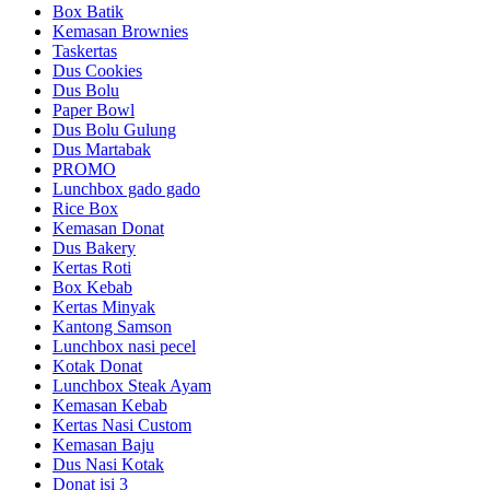
Box Batik
Kemasan Brownies
Taskertas
Dus Cookies
Dus Bolu
Paper Bowl
Dus Bolu Gulung
Dus Martabak
PROMO
Lunchbox gado gado
Rice Box
Kemasan Donat
Dus Bakery
Kertas Roti
Box Kebab
Kertas Minyak
Kantong Samson
Lunchbox nasi pecel
Kotak Donat
Lunchbox Steak Ayam
Kemasan Kebab
Kertas Nasi Custom
Kemasan Baju
Dus Nasi Kotak
Donat isi 3