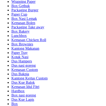
Wrapping Paper
Box Gethuk
Packaging Burger
Paper Cup
Box Nasi Lemak
Kemasan Bolen
Packaging Take away
Box Bakery
Lunchbox
Kemasan Chicken Roll
Box Brownies
Kantong Makanan
Paper Tray
Kotak Nasi
Dus Hampers
Dus nasi goreng
Kemasan Custom
Dus Bakpia
Kantong Kertas Custom
Dus Kue Balok
Kemasan Idul Fitri
Hardbox
Box nasi goreng
Dus Kue Lapis
Box