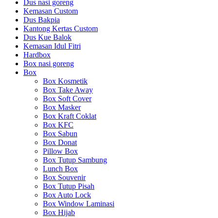
Dus nasi goreng
Kemasan Custom
Dus Bakpia
Kantong Kertas Custom
Dus Kue Balok
Kemasan Idul Fitri
Hardbox
Box nasi goreng
Box
Box Kosmetik
Box Take Away
Box Soft Cover
Box Masker
Box Kraft Coklat
Box KFC
Box Sabun
Box Donat
Pillow Box
Box Tutup Sambung
Lunch Box
Box Souvenir
Box Tutup Pisah
Box Auto Lock
Box Window Laminasi
Box Hijab