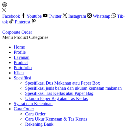
Facebook
Youtube
Twitter
Instagram
Whatssap
Tik-
tok
Pinterest
Corporate Order
Menu
Product Categories
Home
Profile
Layanan
Product
Portofolio
Klien
Spesifiksi
Spesifikasi Dus Makanan atau Paper Box
Spesifikasi jenis bahan dan ukuran kemasan makanan
Spesifikasi Tas Kertas atau Paper Bag
Ukuran Paper Bag atau Tas Kertas
Syarat dan Ketentuan
Cara Order
Cara Order
Cara Ukur Kemasan & Tas Kertas
Rekening Bank