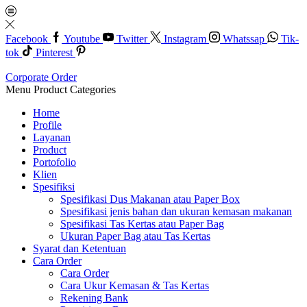
Facebook
Youtube
Twitter
Instagram
Whatssap
Tik-
tok
Pinterest
Corporate Order
Menu
Product Categories
Home
Profile
Layanan
Product
Portofolio
Klien
Spesifiksi
Spesifikasi Dus Makanan atau Paper Box
Spesifikasi jenis bahan dan ukuran kemasan makanan
Spesifikasi Tas Kertas atau Paper Bag
Ukuran Paper Bag atau Tas Kertas
Syarat dan Ketentuan
Cara Order
Cara Order
Cara Ukur Kemasan & Tas Kertas
Rekening Bank