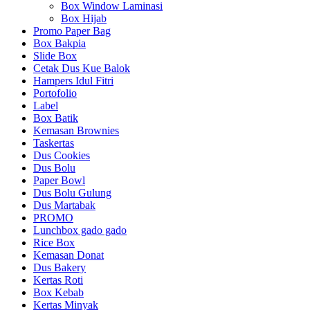
Box Window Laminasi
Box Hijab
Promo Paper Bag
Box Bakpia
Slide Box
Cetak Dus Kue Balok
Hampers Idul Fitri
Portofolio
Label
Box Batik
Kemasan Brownies
Taskertas
Dus Cookies
Dus Bolu
Paper Bowl
Dus Bolu Gulung
Dus Martabak
PROMO
Lunchbox gado gado
Rice Box
Kemasan Donat
Dus Bakery
Kertas Roti
Box Kebab
Kertas Minyak