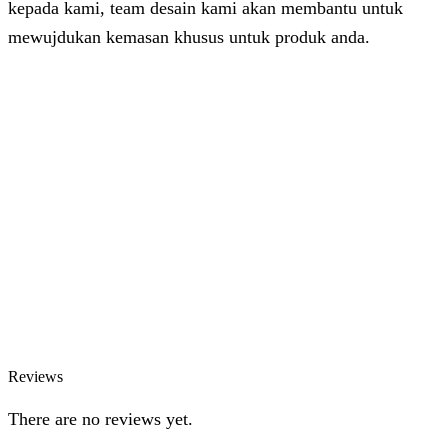
kepada kami, team desain kami akan membantu untuk
mewujdukan kemasan khusus untuk produk anda.
Dhita
Online
Customer Service & Support
Vinda
Online
Chat via WhatsApp
Azizah
Online
Chat via WhatsApp
Reviews
There are no reviews yet.