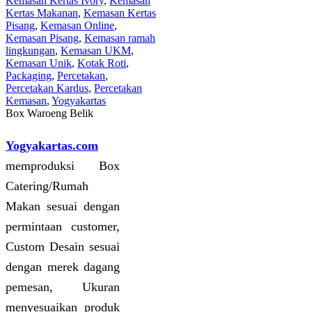
Kemasan Kertas Ivory
,
Kemasan
Kertas Makanan
,
Kemasan Kertas
Pisang
,
Kemasan Online
,
Kemasan Pisang
,
Kemasan ramah
lingkungan
,
Kemasan UKM
,
Kemasan Unik
,
Kotak Roti
,
Packaging
,
Percetakan
,
Percetakan Kardus
,
Percetakan
Kemasan
,
Yogyakartas
Box Waroeng Belik
Yogyakartas.com
memproduksi Box
Catering/Rumah
Makan sesuai dengan
permintaan customer,
Custom Desain sesuai
dengan merek dagang
pemesan, Ukuran
menyesuaikan produk