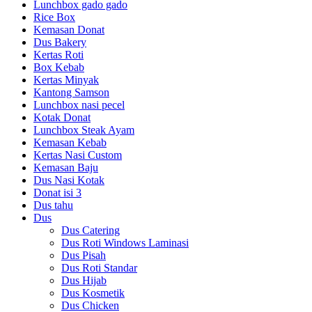
Lunchbox gado gado
Rice Box
Kemasan Donat
Dus Bakery
Kertas Roti
Box Kebab
Kertas Minyak
Kantong Samson
Lunchbox nasi pecel
Kotak Donat
Lunchbox Steak Ayam
Kemasan Kebab
Kertas Nasi Custom
Kemasan Baju
Dus Nasi Kotak
Donat isi 3
Dus tahu
Dus
Dus Catering
Dus Roti Windows Laminasi
Dus Pisah
Dus Roti Standar
Dus Hijab
Dus Kosmetik
Dus Chicken