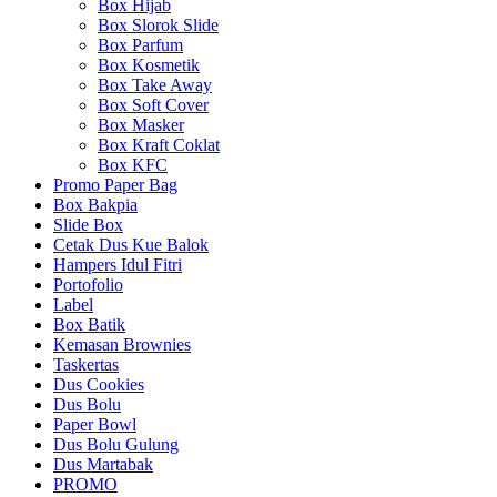
Box Hijab
Box Slorok Slide
Box Parfum
Box Kosmetik
Box Take Away
Box Soft Cover
Box Masker
Box Kraft Coklat
Box KFC
Promo Paper Bag
Box Bakpia
Slide Box
Cetak Dus Kue Balok
Hampers Idul Fitri
Portofolio
Label
Box Batik
Kemasan Brownies
Taskertas
Dus Cookies
Dus Bolu
Paper Bowl
Dus Bolu Gulung
Dus Martabak
PROMO