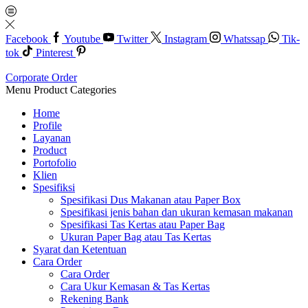
Facebook
Youtube
Twitter
Instagram
Whatssap
Tik-
tok
Pinterest
Corporate Order
Menu
Product Categories
Home
Profile
Layanan
Product
Portofolio
Klien
Spesifiksi
Spesifikasi Dus Makanan atau Paper Box
Spesifikasi jenis bahan dan ukuran kemasan makanan
Spesifikasi Tas Kertas atau Paper Bag
Ukuran Paper Bag atau Tas Kertas
Syarat dan Ketentuan
Cara Order
Cara Order
Cara Ukur Kemasan & Tas Kertas
Rekening Bank