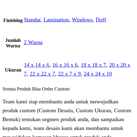
Standar
,
Lamination
,
Windows
,
Doff
Finishing
Jumlah
2 Warna
Warna
14 x 14 x 6
,
16 x 16 x 6
,
18 x 18 x 7
,
20 x 20 x
Ukuran
7
,
22 x 22 x 7
,
22 x 7 x 9
,
24 x 24 x 10
Semua Produk Bisa Order Custom
Team kami siap membantu anda untuk mewujudkan
produk custom (Custom Desain, Custom Ukuran, Custom
Bentuk) tentukan segmen produk anda, dan sampaikan
kepada kami, team desain kami akan membantu untuk
mewujdukan kemasan khusus untuk produk anda.