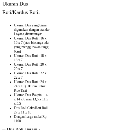
Ukuran Dus
Roti/Kardus Roti:
Ukuran Dus yang biasa
digunakan dengan standar
Loyang diantaranya:
Ukuran Dus Roti : 16 x
16 x 7 (atau biasanya ada
yang menggunakan tinggi
6cm)
Ukuran Dus Roti : 18 x
18 x 7
Ukuran Dus Roti : 20 x
20 x 7
Ukuran Dus Roti : 22 x
22 x 7
Ukuran Dus Roti : 24 x
24 x 10 (Ukuran untuk
Kue Tart)
Ukuran Dus Bakpia : 14
x 14 x 6 atau 13,5 x 11,5
x 5,5
Dus Roll Cake/Roti Roll :
27 x 11 x 10
Dengan harga mulai Rp.
1100
Dus Roti Desain 2