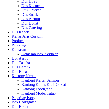
Dus Hijab
Dus Kosmetik
Dus Chicken
Dus Snack
Dus Parfum
Dus Donat
Dus Catering
Dus Kebab
Kertas Alas Custom
Product
Paperbag
Kemasan
Kemasan Box Kekinian
Donat isi 6
Dus Tasuba
Dus Gethuk
Dus Burger
Kantong Kertas
Kantong Kertas Samson
Kantong Kertas Kraft Coklat
Kantong Foodgrade
Kantong Model Tutup
Paperbag Ivory
Box Corrugated
Dus Bolen