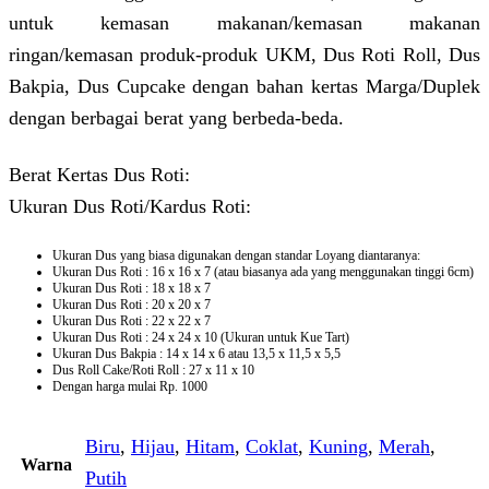
untuk kemasan makanan/kemasan makanan
ringan/kemasan produk-produk UKM, Dus Roti Roll, Dus
Bakpia, Dus Cupcake dengan bahan kertas Marga/Duplek
dengan berbagai berat yang berbeda-beda.
Berat Kertas Dus Roti:
Ukuran Dus Roti/Kardus Roti:
Ukuran Dus yang biasa digunakan dengan standar Loyang diantaranya:
Ukuran Dus Roti : 16 x 16 x 7 (atau biasanya ada yang menggunakan tinggi 6cm)
Ukuran Dus Roti : 18 x 18 x 7
Ukuran Dus Roti : 20 x 20 x 7
Ukuran Dus Roti : 22 x 22 x 7
Ukuran Dus Roti : 24 x 24 x 10 (Ukuran untuk Kue Tart)
Ukuran Dus Bakpia : 14 x 14 x 6 atau 13,5 x 11,5 x 5,5
Dus Roll Cake/Roti Roll : 27 x 11 x 10
Dengan harga mulai Rp. 1000
Biru
,
Hijau
,
Hitam
,
Coklat
,
Kuning
,
Merah
,
Warna
Putih