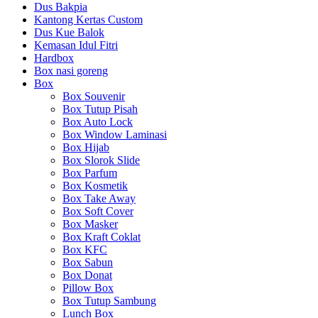
Dus Bakpia
Kantong Kertas Custom
Dus Kue Balok
Kemasan Idul Fitri
Hardbox
Box nasi goreng
Box
Box Souvenir
Box Tutup Pisah
Box Auto Lock
Box Window Laminasi
Box Hijab
Box Slorok Slide
Box Parfum
Box Kosmetik
Box Take Away
Box Soft Cover
Box Masker
Box Kraft Coklat
Box KFC
Box Sabun
Box Donat
Pillow Box
Box Tutup Sambung
Lunch Box