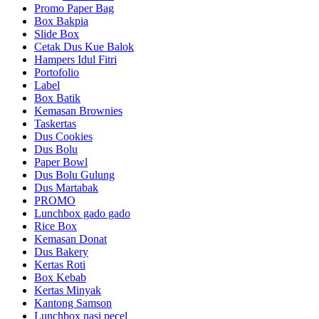
Promo Paper Bag
Box Bakpia
Slide Box
Cetak Dus Kue Balok
Hampers Idul Fitri
Portofolio
Label
Box Batik
Kemasan Brownies
Taskertas
Dus Cookies
Dus Bolu
Paper Bowl
Dus Bolu Gulung
Dus Martabak
PROMO
Lunchbox gado gado
Rice Box
Kemasan Donat
Dus Bakery
Kertas Roti
Box Kebab
Kertas Minyak
Kantong Samson
Lunchbox nasi pecel