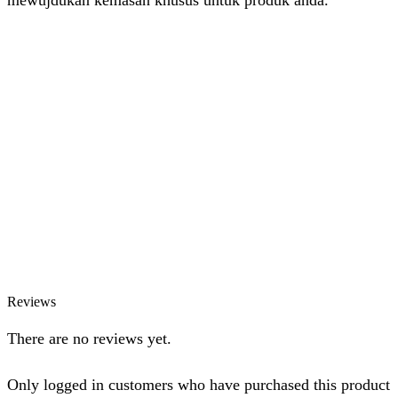
Dhita
Online
Customer Service & Support
Vinda
Online
Chat via WhatsApp
Azizah
Online
Chat via WhatsApp
Reviews
There are no reviews yet.
Only logged in customers who have purchased this product