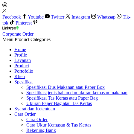
Facebook
Youtube
Twitter
Instagram
Whatssap
Tik-
tok
Pinterest
Corporate Order
Menu
Product Categories
Home
Profile
Layanan
Product
Portofolio
Klien
Spesifiksi
Spesifikasi Dus Makanan atau Paper Box
Spesifikasi jenis bahan dan ukuran kemasan makanan
Spesifikasi Tas Kertas atau Paper Bag
Ukuran Paper Bag atau Tas Kertas
Syarat dan Ketentuan
Cara Order
Cara Order
Cara Ukur Kemasan & Tas Kertas
Rekening Bank