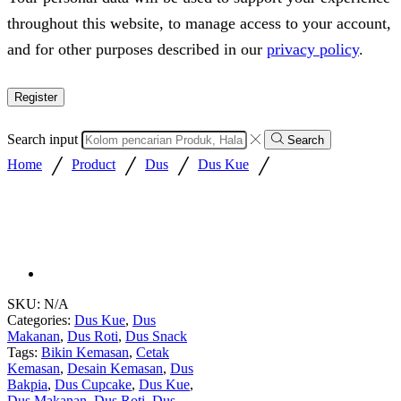
throughout this website, to manage access to your account,
and for other purposes described in our
privacy policy
.
Register
Search input
Search
/
/
/
/
Home
Product
Dus
Dus Kue
SKU:
N/A
Categories:
Dus Kue
,
Dus
Makanan
,
Dus Roti
,
Dus Snack
Tags:
Bikin Kemasan
,
Cetak
Kemasan
,
Desain Kemasan
,
Dus
Bakpia
,
Dus Cupcake
,
Dus Kue
,
Dus Makanan
,
Dus Roti
,
Dus