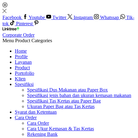
Facebook
Youtube
Twitter
Instagram
Whatssap
Tik-
tok
Pinterest
Corporate Order
Menu
Product Categories
Home
Profile
Layanan
Product
Portofolio
Klien
Spesifiksi
Spesifikasi Dus Makanan atau Paper Box
Spesifikasi jenis bahan dan ukuran kemasan makanan
Spesifikasi Tas Kertas atau Paper Bag
Ukuran Paper Bag atau Tas Kertas
Syarat dan Ketentuan
Cara Order
Cara Order
Cara Ukur Kemasan & Tas Kertas
Rekening Bank