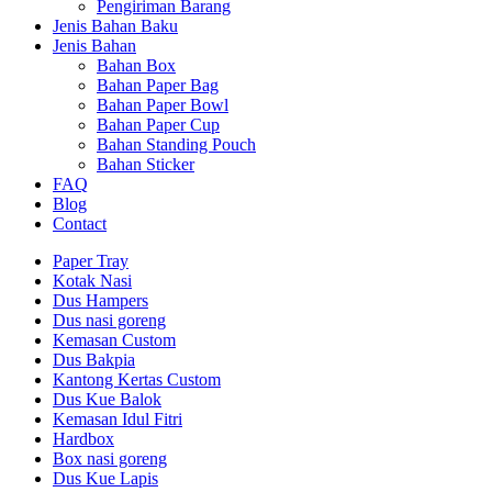
Pengiriman Barang
Jenis Bahan Baku
Jenis Bahan
Bahan Box
Bahan Paper Bag
Bahan Paper Bowl
Bahan Paper Cup
Bahan Standing Pouch
Bahan Sticker
FAQ
Blog
Contact
Paper Tray
Kotak Nasi
Dus Hampers
Dus nasi goreng
Kemasan Custom
Dus Bakpia
Kantong Kertas Custom
Dus Kue Balok
Kemasan Idul Fitri
Hardbox
Box nasi goreng
Dus Kue Lapis