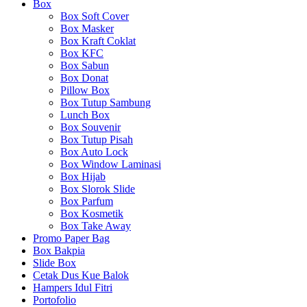
Box
Box Soft Cover
Box Masker
Box Kraft Coklat
Box KFC
Box Sabun
Box Donat
Pillow Box
Box Tutup Sambung
Lunch Box
Box Souvenir
Box Tutup Pisah
Box Auto Lock
Box Window Laminasi
Box Hijab
Box Slorok Slide
Box Parfum
Box Kosmetik
Box Take Away
Promo Paper Bag
Box Bakpia
Slide Box
Cetak Dus Kue Balok
Hampers Idul Fitri
Portofolio