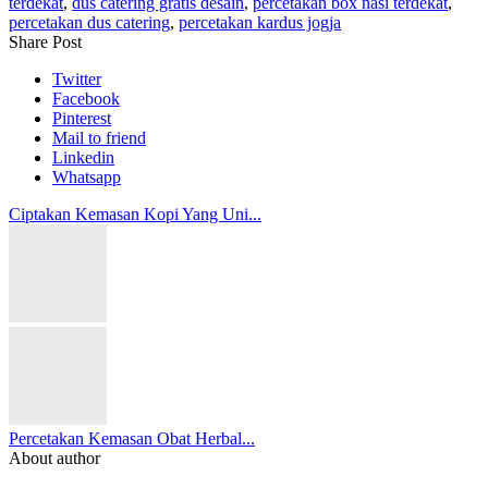
terdekat
,
dus catering gratis desain
,
percetakan box nasi terdekat
,
percetakan dus catering
,
percetakan kardus jogja
Share Post
Twitter
Facebook
Pinterest
Mail to friend
Linkedin
Whatsapp
Ciptakan Kemasan Kopi Yang Uni...
Percetakan Kemasan Obat Herbal...
About author