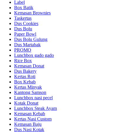
Label
Box Batik
Kemasan Brownies
Taskertas
Dus Cookies
Dus Bolu
Paper Bowl
Dus Bolu Gulung
Dus Martabak
PROMO
Lunchbox gado gado
Rice Box
Kemasan Donat
Dus Bakery
Kertas Roti
Box Kebab
Kertas Minyak
Kantong Samson
Lunchbox nasi pecel
Kotak Donat
Lunchbox Steak Ayam
Kemasan Kebab
Kertas Nasi Custom
Kemasan Baju
Dus Nasi Kotak