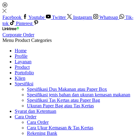
Facebook
Youtube
Twitter
Instagram
Whatssap
Tik-
tok
Pinterest
Corporate Order
Menu
Product Categories
Home
Profile
Layanan
Product
Portofolio
Klien
Spesifiksi
Spesifikasi Dus Makanan atau Paper Box
Spesifikasi jenis bahan dan ukuran kemasan makanan
Spesifikasi Tas Kertas atau Paper Bag
Ukuran Paper Bag atau Tas Kertas
Syarat dan Ketentuan
Cara Order
Cara Order
Cara Ukur Kemasan & Tas Kertas
Rekening Bank