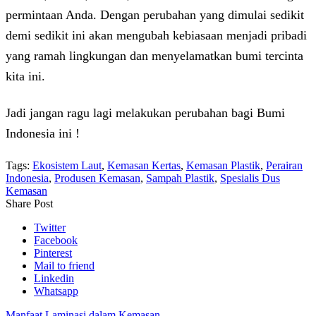
permintaan Anda. Dengan perubahan yang dimulai sedikit
demi sedikit ini akan mengubah kebiasaan menjadi pribadi
yang ramah lingkungan dan menyelamatkan bumi tercinta
kita ini.
Jadi jangan ragu lagi melakukan perubahan bagi Bumi
Indonesia ini !
Tags:
Ekosistem Laut
,
Kemasan Kertas
,
Kemasan Plastik
,
Perairan
Indonesia
,
Produsen Kemasan
,
Sampah Plastik
,
Spesialis Dus
Kemasan
Share Post
Twitter
Facebook
Pinterest
Mail to friend
Linkedin
Whatsapp
Manfaat Laminasi dalam Kemasan