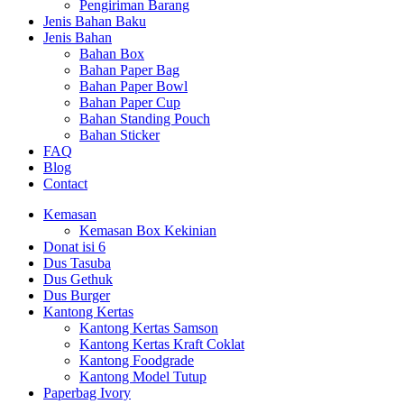
Pengiriman Barang
Jenis Bahan Baku
Jenis Bahan
Bahan Box
Bahan Paper Bag
Bahan Paper Bowl
Bahan Paper Cup
Bahan Standing Pouch
Bahan Sticker
FAQ
Blog
Contact
Kemasan
Kemasan Box Kekinian
Donat isi 6
Dus Tasuba
Dus Gethuk
Dus Burger
Kantong Kertas
Kantong Kertas Samson
Kantong Kertas Kraft Coklat
Kantong Foodgrade
Kantong Model Tutup
Paperbag Ivory