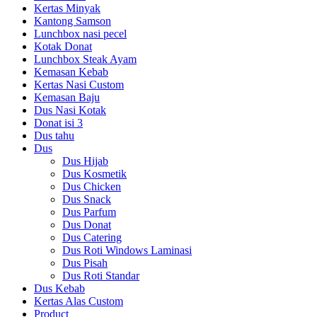
Kertas Minyak
Kantong Samson
Lunchbox nasi pecel
Kotak Donat
Lunchbox Steak Ayam
Kemasan Kebab
Kertas Nasi Custom
Kemasan Baju
Dus Nasi Kotak
Donat isi 3
Dus tahu
Dus
Dus Hijab
Dus Kosmetik
Dus Chicken
Dus Snack
Dus Parfum
Dus Donat
Dus Catering
Dus Roti Windows Laminasi
Dus Pisah
Dus Roti Standar
Dus Kebab
Kertas Alas Custom
Product