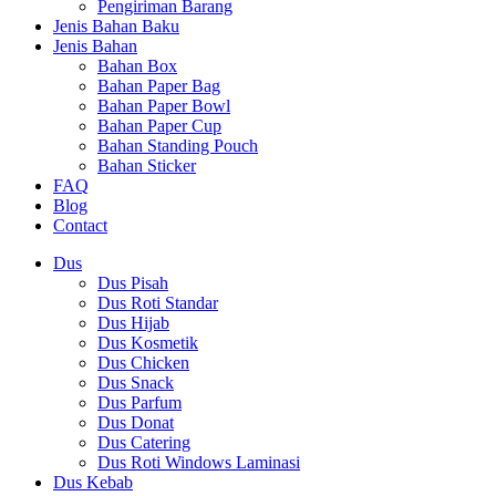
Pengiriman Barang
Jenis Bahan Baku
Jenis Bahan
Bahan Box
Bahan Paper Bag
Bahan Paper Bowl
Bahan Paper Cup
Bahan Standing Pouch
Bahan Sticker
FAQ
Blog
Contact
Dus
Dus Pisah
Dus Roti Standar
Dus Hijab
Dus Kosmetik
Dus Chicken
Dus Snack
Dus Parfum
Dus Donat
Dus Catering
Dus Roti Windows Laminasi
Dus Kebab