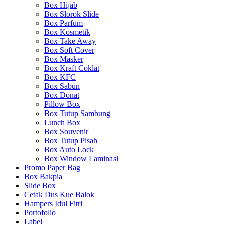
Box Hijab
Box Slorok Slide
Box Parfum
Box Kosmetik
Box Take Away
Box Soft Cover
Box Masker
Box Kraft Coklat
Box KFC
Box Sabun
Box Donat
Pillow Box
Box Tutup Sambung
Lunch Box
Box Souvenir
Box Tutup Pisah
Box Auto Lock
Box Window Laminasi
Promo Paper Bag
Box Bakpia
Slide Box
Cetak Dus Kue Balok
Hampers Idul Fitri
Portofolio
Label