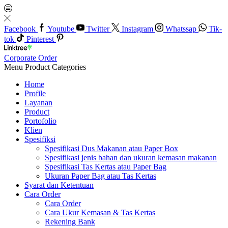
Facebook
Youtube
Twitter
Instagram
Whatssap
Tik-
tok
Pinterest
Corporate Order
Menu
Product Categories
Home
Profile
Layanan
Product
Portofolio
Klien
Spesifiksi
Spesifikasi Dus Makanan atau Paper Box
Spesifikasi jenis bahan dan ukuran kemasan makanan
Spesifikasi Tas Kertas atau Paper Bag
Ukuran Paper Bag atau Tas Kertas
Syarat dan Ketentuan
Cara Order
Cara Order
Cara Ukur Kemasan & Tas Kertas
Rekening Bank