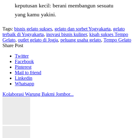
keputusan kecil: berani membangun sesuatu
yang kamu yakini.
Tags:
bisnis gelato sukses
,
gelato dan sorbet Yogyakarta
,
gelato
terbaik di Yogyakarta
,
inovasi bisnis kuliner
,
kisah sukses Tempo
Gelato
,
outlet gelato di Jogja
,
peluang usaha gelato
,
Tempo Gelato
Share Post
Twitter
Facebook
Pinterest
Mail to friend
Linkedin
Whatsapp
Kolaborasi Warung Bakmi Jombor...