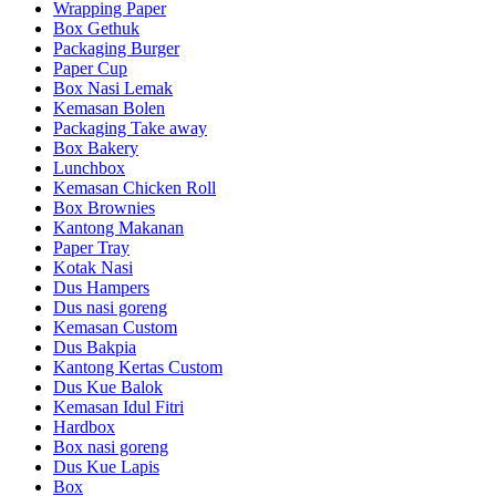
Wrapping Paper
Box Gethuk
Packaging Burger
Paper Cup
Box Nasi Lemak
Kemasan Bolen
Packaging Take away
Box Bakery
Lunchbox
Kemasan Chicken Roll
Box Brownies
Kantong Makanan
Paper Tray
Kotak Nasi
Dus Hampers
Dus nasi goreng
Kemasan Custom
Dus Bakpia
Kantong Kertas Custom
Dus Kue Balok
Kemasan Idul Fitri
Hardbox
Box nasi goreng
Dus Kue Lapis
Box