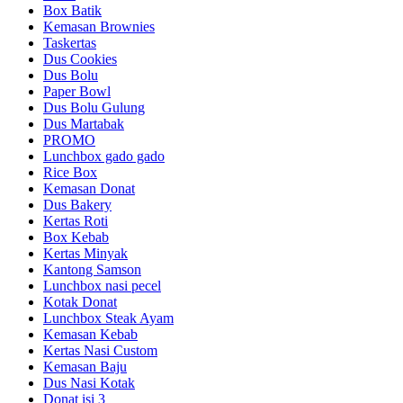
Box Batik
Kemasan Brownies
Taskertas
Dus Cookies
Dus Bolu
Paper Bowl
Dus Bolu Gulung
Dus Martabak
PROMO
Lunchbox gado gado
Rice Box
Kemasan Donat
Dus Bakery
Kertas Roti
Box Kebab
Kertas Minyak
Kantong Samson
Lunchbox nasi pecel
Kotak Donat
Lunchbox Steak Ayam
Kemasan Kebab
Kertas Nasi Custom
Kemasan Baju
Dus Nasi Kotak
Donat isi 3