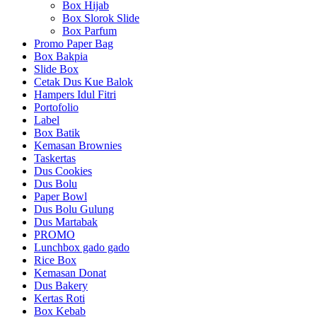
Box Hijab
Box Slorok Slide
Box Parfum
Promo Paper Bag
Box Bakpia
Slide Box
Cetak Dus Kue Balok
Hampers Idul Fitri
Portofolio
Label
Box Batik
Kemasan Brownies
Taskertas
Dus Cookies
Dus Bolu
Paper Bowl
Dus Bolu Gulung
Dus Martabak
PROMO
Lunchbox gado gado
Rice Box
Kemasan Donat
Dus Bakery
Kertas Roti
Box Kebab