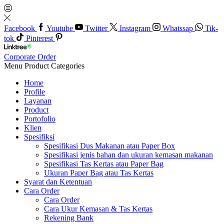
Facebook
Youtube
Twitter
Instagram
Whatssap
Tik-
tok
Pinterest
Corporate Order
Menu
Product Categories
Home
Profile
Layanan
Product
Portofolio
Klien
Spesifiksi
Spesifikasi Dus Makanan atau Paper Box
Spesifikasi jenis bahan dan ukuran kemasan makanan
Spesifikasi Tas Kertas atau Paper Bag
Ukuran Paper Bag atau Tas Kertas
Syarat dan Ketentuan
Cara Order
Cara Order
Cara Ukur Kemasan & Tas Kertas
Rekening Bank