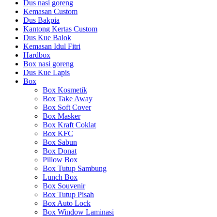
Dus nasi goreng
Kemasan Custom
Dus Bakpia
Kantong Kertas Custom
Dus Kue Balok
Kemasan Idul Fitri
Hardbox
Box nasi goreng
Dus Kue Lapis
Box
Box Kosmetik
Box Take Away
Box Soft Cover
Box Masker
Box Kraft Coklat
Box KFC
Box Sabun
Box Donat
Pillow Box
Box Tutup Sambung
Lunch Box
Box Souvenir
Box Tutup Pisah
Box Auto Lock
Box Window Laminasi