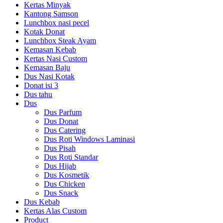
Kertas Minyak
Kantong Samson
Lunchbox nasi pecel
Kotak Donat
Lunchbox Steak Ayam
Kemasan Kebab
Kertas Nasi Custom
Kemasan Baju
Dus Nasi Kotak
Donat isi 3
Dus tahu
Dus
Dus Parfum
Dus Donat
Dus Catering
Dus Roti Windows Laminasi
Dus Pisah
Dus Roti Standar
Dus Hijab
Dus Kosmetik
Dus Chicken
Dus Snack
Dus Kebab
Kertas Alas Custom
Product