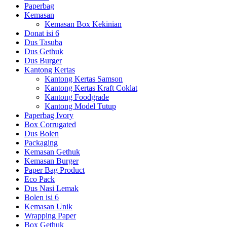
Paperbag
Kemasan
Kemasan Box Kekinian
Donat isi 6
Dus Tasuba
Dus Gethuk
Dus Burger
Kantong Kertas
Kantong Kertas Samson
Kantong Kertas Kraft Coklat
Kantong Foodgrade
Kantong Model Tutup
Paperbag Ivory
Box Corrugated
Dus Bolen
Packaging
Kemasan Gethuk
Kemasan Burger
Paper Bag Product
Eco Pack
Dus Nasi Lemak
Bolen isi 6
Kemasan Unik
Wrapping Paper
Box Gethuk