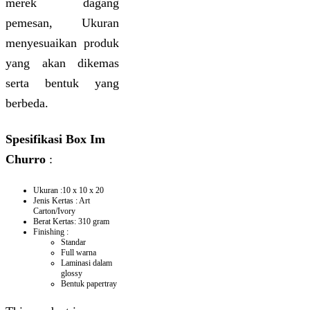
merek dagang
pemesan, Ukuran
menyesuaikan produk
yang akan dikemas
serta bentuk yang
berbeda.
Spesifikasi Box Im
Churro
:
Ukuran :10 x 10 x 20
Jenis Kertas : Art
Carton/Ivory
Berat Kertas: 310 gram
Finishing :
Standar
Full warna
Laminasi dalam
glossy
Bentuk papertray