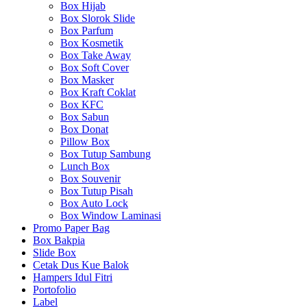
Box Hijab
Box Slorok Slide
Box Parfum
Box Kosmetik
Box Take Away
Box Soft Cover
Box Masker
Box Kraft Coklat
Box KFC
Box Sabun
Box Donat
Pillow Box
Box Tutup Sambung
Lunch Box
Box Souvenir
Box Tutup Pisah
Box Auto Lock
Box Window Laminasi
Promo Paper Bag
Box Bakpia
Slide Box
Cetak Dus Kue Balok
Hampers Idul Fitri
Portofolio
Label