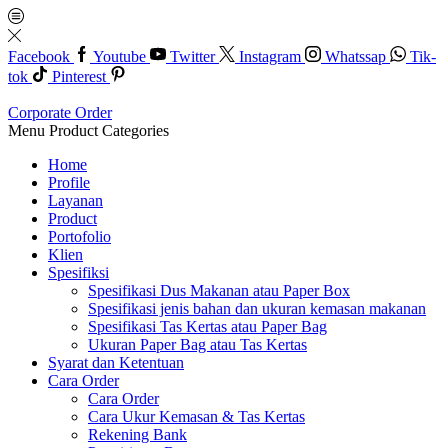
Facebook
Youtube
Twitter
Instagram
Whatssap
Tik-
tok
Pinterest
Corporate Order
Menu
Product Categories
Home
Profile
Layanan
Product
Portofolio
Klien
Spesifiksi
Spesifikasi Dus Makanan atau Paper Box
Spesifikasi jenis bahan dan ukuran kemasan makanan
Spesifikasi Tas Kertas atau Paper Bag
Ukuran Paper Bag atau Tas Kertas
Syarat dan Ketentuan
Cara Order
Cara Order
Cara Ukur Kemasan & Tas Kertas
Rekening Bank