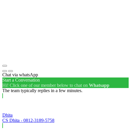
Chat via whatsApp
Start a Conversation
Hi! Click one of our member below to chat on
Whatsapp
The team typically replies in a few minutes.
Dhita
CS Dhita - 0812-3189-5758