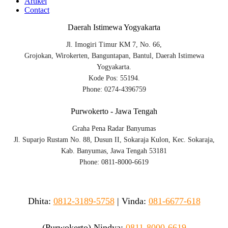
Artikel
Contact
Daerah Istimewa Yogyakarta
Jl. Imogiri Timur KM 7, No. 66,
Grojokan, Wirokerten, Banguntapan, Bantul, Daerah Istimewa
Yogyakarta.
Kode Pos: 55194.
Phone: 0274-4396759
Purwokerto - Jawa Tengah
Graha Pena Radar Banyumas
Jl. Suparjo Rustam No. 88, Dusun II, Sokaraja Kulon, Kec. Sokaraja,
Kab. Banyumas, Jawa Tengah 53181
Phone: 0811-8000-6619
Dhita:
0812-3189-5758
|
Vinda
:
081-6677-618
(Purwokerto)
Nindya:
0811-8000-6619