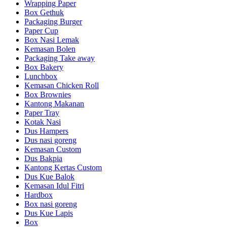
Wrapping Paper
Box Gethuk
Packaging Burger
Paper Cup
Box Nasi Lemak
Kemasan Bolen
Packaging Take away
Box Bakery
Lunchbox
Kemasan Chicken Roll
Box Brownies
Kantong Makanan
Paper Tray
Kotak Nasi
Dus Hampers
Dus nasi goreng
Kemasan Custom
Dus Bakpia
Kantong Kertas Custom
Dus Kue Balok
Kemasan Idul Fitri
Hardbox
Box nasi goreng
Dus Kue Lapis
Box