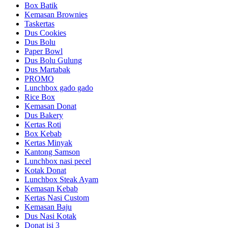
Box Batik
Kemasan Brownies
Taskertas
Dus Cookies
Dus Bolu
Paper Bowl
Dus Bolu Gulung
Dus Martabak
PROMO
Lunchbox gado gado
Rice Box
Kemasan Donat
Dus Bakery
Kertas Roti
Box Kebab
Kertas Minyak
Kantong Samson
Lunchbox nasi pecel
Kotak Donat
Lunchbox Steak Ayam
Kemasan Kebab
Kertas Nasi Custom
Kemasan Baju
Dus Nasi Kotak
Donat isi 3