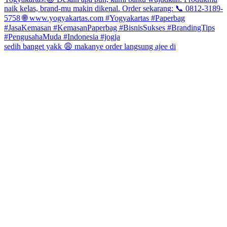
sedih banget yakk 😩 makanye order langsung ajee di