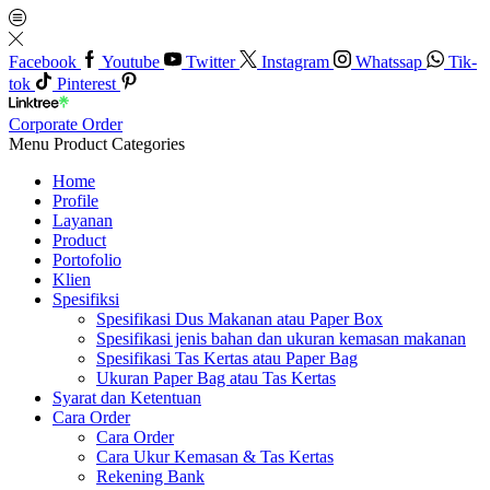
Facebook
Youtube
Twitter
Instagram
Whatssap
Tik-
tok
Pinterest
Corporate Order
Menu
Product Categories
Home
Profile
Layanan
Product
Portofolio
Klien
Spesifiksi
Spesifikasi Dus Makanan atau Paper Box
Spesifikasi jenis bahan dan ukuran kemasan makanan
Spesifikasi Tas Kertas atau Paper Bag
Ukuran Paper Bag atau Tas Kertas
Syarat dan Ketentuan
Cara Order
Cara Order
Cara Ukur Kemasan & Tas Kertas
Rekening Bank