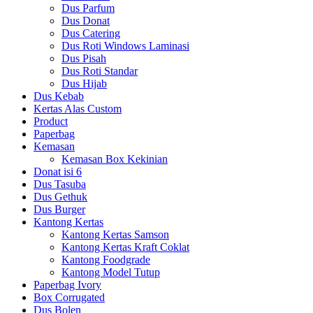
Dus Parfum
Dus Donat
Dus Catering
Dus Roti Windows Laminasi
Dus Pisah
Dus Roti Standar
Dus Hijab
Dus Kebab
Kertas Alas Custom
Product
Paperbag
Kemasan
Kemasan Box Kekinian
Donat isi 6
Dus Tasuba
Dus Gethuk
Dus Burger
Kantong Kertas
Kantong Kertas Samson
Kantong Kertas Kraft Coklat
Kantong Foodgrade
Kantong Model Tutup
Paperbag Ivory
Box Corrugated
Dus Bolen