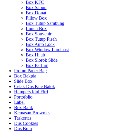
Box KFC
Box Sabun
Box Donat
Pillow Box
Box Tutup Sambung
Lunch Box
Box Souvenir
Box Tutup Pisah
Box Auto Lock
Box Window Laminasi
Box Hijab
Box Slorok Slide
Box Parfum
Promo Paper Bag
Box Bakpia
Slide Box
Cetak Dus Kue Balok
Hampers Idul Fitri
Portofolio
Label
Box Batik
Kemasan Brownies
Taskertas
Dus Cookies
Dus Bolu