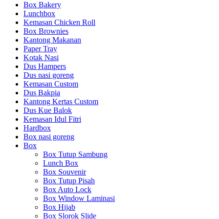
Box Bakery
Lunchbox
Kemasan Chicken Roll
Box Brownies
Kantong Makanan
Paper Tray
Kotak Nasi
Dus Hampers
Dus nasi goreng
Kemasan Custom
Dus Bakpia
Kantong Kertas Custom
Dus Kue Balok
Kemasan Idul Fitri
Hardbox
Box nasi goreng
Box
Box Tutup Sambung
Lunch Box
Box Souvenir
Box Tutup Pisah
Box Auto Lock
Box Window Laminasi
Box Hijab
Box Slorok Slide