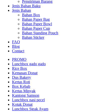
Pengiriman Barang
Jenis Bahan Baku
Jenis Bahan
Bahan Box
Bahan Paper Bag
Bahan Paper Bowl
Bahan Paper Cup
Bahan Standing Pouch
Bahan Sticker
FAQ
Blog
Contact
PROMO
Lunchbox gado gado
Rice Box
Kemasan Donat
Dus Bakery
Kertas Roti
Box Kebab
Kertas Minyak
Kantong Samson
Lunchbox nasi pecel
Kotak Donat
Lunchbox Steak Ayam