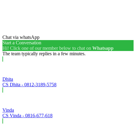
Chat via whatsApp
Start a Conversation
Hi! Click one of our member below to chat on
Whatsapp
The team typically replies in a few minutes.
Dhita
CS Dhita - 0812-3189-5758
Vinda
CS Vinda - 0816-677-618