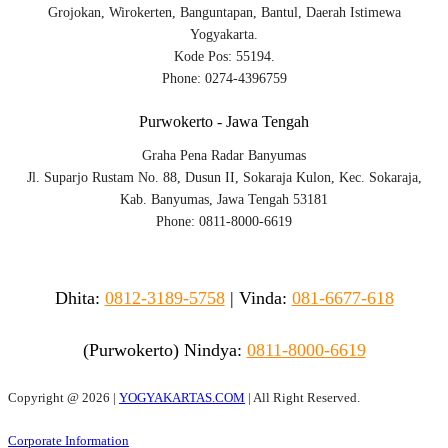
Grojokan, Wirokerten, Banguntapan, Bantul, Daerah Istimewa
Yogyakarta.
Kode Pos: 55194.
Phone: 0274-4396759
Purwokerto - Jawa Tengah
Graha Pena Radar Banyumas
Jl. Suparjo Rustam No. 88, Dusun II, Sokaraja Kulon, Kec. Sokaraja,
Kab. Banyumas, Jawa Tengah 53181
Phone: 0811-8000-6619
Dhita:
0812-3189-5758
|
Vinda
:
081-6677-618
(Purwokerto)
Nindya:
0811-8000-6619
Copyright @
2026 |
YOGYAKARTAS.COM
| All Right Reserved.
Corporate Information