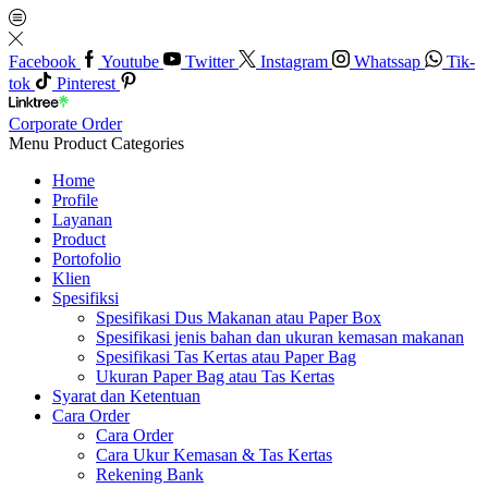
Facebook
Youtube
Twitter
Instagram
Whatssap
Tik-
tok
Pinterest
Corporate Order
Menu
Product Categories
Home
Profile
Layanan
Product
Portofolio
Klien
Spesifiksi
Spesifikasi Dus Makanan atau Paper Box
Spesifikasi jenis bahan dan ukuran kemasan makanan
Spesifikasi Tas Kertas atau Paper Bag
Ukuran Paper Bag atau Tas Kertas
Syarat dan Ketentuan
Cara Order
Cara Order
Cara Ukur Kemasan & Tas Kertas
Rekening Bank