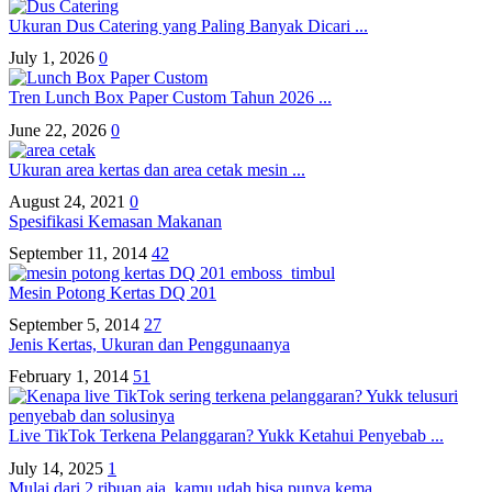
Ukuran Dus Catering yang Paling Banyak Dicari ...
July 1, 2026
0
Tren Lunch Box Paper Custom Tahun 2026 ...
June 22, 2026
0
Ukuran area kertas dan area cetak mesin ...
August 24, 2021
0
Spesifikasi Kemasan Makanan
September 11, 2014
42
Mesin Potong Kertas DQ 201
September 5, 2014
27
Jenis Kertas, Ukuran dan Penggunaanya
February 1, 2014
51
Live TikTok Terkena Pelanggaran? Yukk Ketahui Penyebab ...
July 14, 2025
1
Mulai dari 2 ribuan aja, kamu udah bisa punya kema