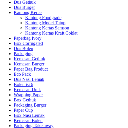
Dus Gethuk
Dus Burger
Kantong Kertas
Kantong Foodgrade
Kantong Model Tutup
Kantong Kertas Samson
Kantong Kertas Kraft Coklat
Paperbag Ivory
Box Corrugated
Dus Bolen
Packaging
Kemasan Gethuk
Kemasan Burger
Paper Bag Product
Eco Pack
Dus Nasi Lemak
Bolen isi 6
Kemasan Unik
Wrapping Paper
Box Gethuk
Packaging Burger
Paper Cup
Box Nasi Lemak
Kemasan Bolen
Packaging Take away