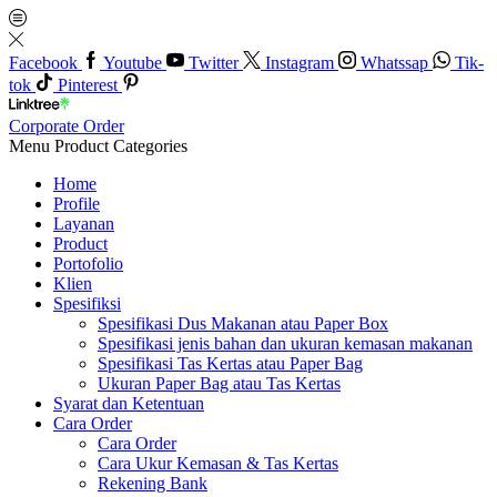
Facebook
Youtube
Twitter
Instagram
Whatssap
Tik-
tok
Pinterest
Corporate Order
Menu
Product Categories
Home
Profile
Layanan
Product
Portofolio
Klien
Spesifiksi
Spesifikasi Dus Makanan atau Paper Box
Spesifikasi jenis bahan dan ukuran kemasan makanan
Spesifikasi Tas Kertas atau Paper Bag
Ukuran Paper Bag atau Tas Kertas
Syarat dan Ketentuan
Cara Order
Cara Order
Cara Ukur Kemasan & Tas Kertas
Rekening Bank