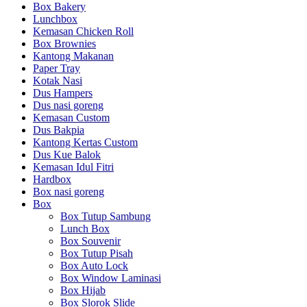
Box Bakery
Lunchbox
Kemasan Chicken Roll
Box Brownies
Kantong Makanan
Paper Tray
Kotak Nasi
Dus Hampers
Dus nasi goreng
Kemasan Custom
Dus Bakpia
Kantong Kertas Custom
Dus Kue Balok
Kemasan Idul Fitri
Hardbox
Box nasi goreng
Box
Box Tutup Sambung
Lunch Box
Box Souvenir
Box Tutup Pisah
Box Auto Lock
Box Window Laminasi
Box Hijab
Box Slorok Slide