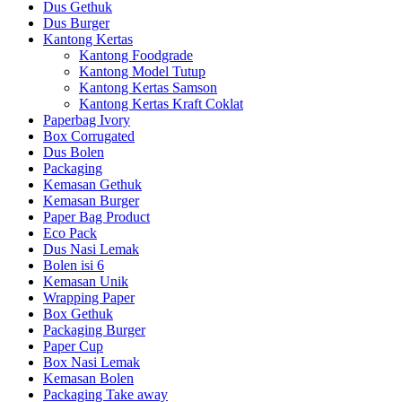
Dus Gethuk
Dus Burger
Kantong Kertas
Kantong Foodgrade
Kantong Model Tutup
Kantong Kertas Samson
Kantong Kertas Kraft Coklat
Paperbag Ivory
Box Corrugated
Dus Bolen
Packaging
Kemasan Gethuk
Kemasan Burger
Paper Bag Product
Eco Pack
Dus Nasi Lemak
Bolen isi 6
Kemasan Unik
Wrapping Paper
Box Gethuk
Packaging Burger
Paper Cup
Box Nasi Lemak
Kemasan Bolen
Packaging Take away