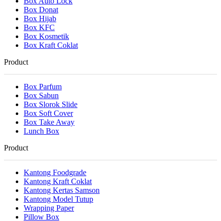
Box Auto Lock
Box Donat
Box Hijab
Box KFC
Box Kosmetik
Box Kraft Coklat
Product
Box Parfum
Box Sabun
Box Slorok Slide
Box Soft Cover
Box Take Away
Lunch Box
Product
Kantong Foodgrade
Kantong Kraft Coklat
Kantong Kertas Samson
Kantong Model Tutup
Wrapping Paper
Pillow Box