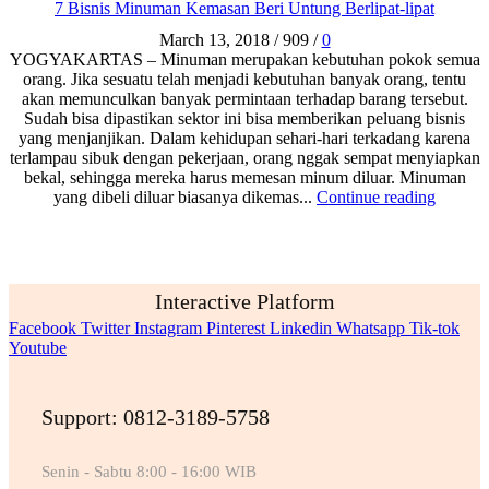
7 Bisnis Minuman Kemasan Beri Untung Berlipat-lipat
March 13, 2018
/
909
/
0
YOGYAKARTAS – Minuman merupakan kebutuhan pokok semua
orang. Jika sesuatu telah menjadi kebutuhan banyak orang, tentu
akan memunculkan banyak permintaan terhadap barang tersebut.
Sudah bisa dipastikan sektor ini bisa memberikan peluang bisnis
yang menjanjikan. Dalam kehidupan sehari-hari terkadang karena
terlampau sibuk dengan pekerjaan, orang nggak sempat menyiapkan
bekal, sehingga mereka harus memesan minum diluar. Minuman
yang dibeli diluar biasanya dikemas...
Continue reading
Interactive Platform
Facebook
Twitter
Instagram
Pinterest
Linkedin
Whatsapp
Tik-tok
Youtube
Support: 0812-3189-5758
Senin - Sabtu 8:00 - 16:00 WIB