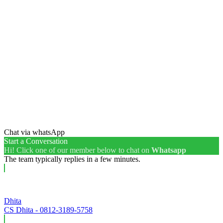
Chat via whatsApp
Start a Conversation
Hi! Click one of our member below to chat on
Whatsapp
The team typically replies in a few minutes.
Dhita
CS Dhita - 0812-3189-5758