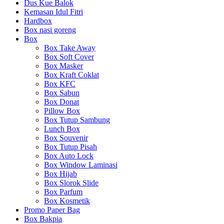
Dus Kue Balok
Kemasan Idul Fitri
Hardbox
Box nasi goreng
Box
Box Take Away
Box Soft Cover
Box Masker
Box Kraft Coklat
Box KFC
Box Sabun
Box Donat
Pillow Box
Box Tutup Sambung
Lunch Box
Box Souvenir
Box Tutup Pisah
Box Auto Lock
Box Window Laminasi
Box Hijab
Box Slorok Slide
Box Parfum
Box Kosmetik
Promo Paper Bag
Box Bakpia