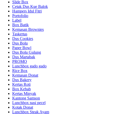
Slide Box
Cetak Dus Kue Balok
Hampers Idul Fitri
Portofolio
Label
Box Batik
Kemasan Brownies
Taskertas
Dus Cookies
Dus Bolu
Paper Bowl
Dus Bolu Gulung
Dus Martabak
PROMO
Lunchbox gado gado
Rice Box
Kemasan Donat
Dus Bakery
Kertas Roti
Box Kebab
Kertas Minyak
Kantong Samson
Lunchbox nasi pecel
Kotak Donat
Lunchbox Steak Ayam