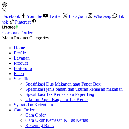
Facebook
Youtube
Twitter
Instagram
Whatssap
Tik-
tok
Pinterest
Corporate Order
Menu
Product Categories
Home
Profile
Layanan
Product
Portofolio
Klien
Spesifiksi
Spesifikasi Dus Makanan atau Paper Box
Spesifikasi jenis bahan dan ukuran kemasan makanan
Spesifikasi Tas Kertas atau Paper Bag
Ukuran Paper Bag atau Tas Kertas
Syarat dan Ketentuan
Cara Order
Cara Order
Cara Ukur Kemasan & Tas Kertas
Rekening Bank