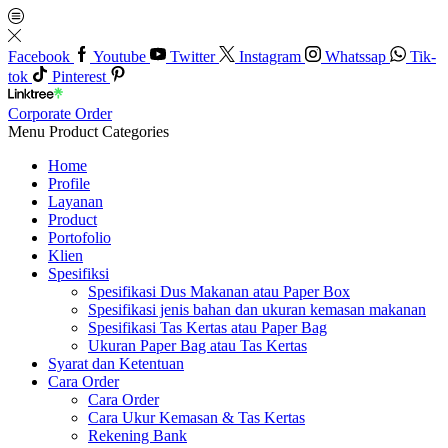
Facebook
Youtube
Twitter
Instagram
Whatssap
Tik-
tok
Pinterest
Corporate Order
Menu
Product Categories
Home
Profile
Layanan
Product
Portofolio
Klien
Spesifiksi
Spesifikasi Dus Makanan atau Paper Box
Spesifikasi jenis bahan dan ukuran kemasan makanan
Spesifikasi Tas Kertas atau Paper Bag
Ukuran Paper Bag atau Tas Kertas
Syarat dan Ketentuan
Cara Order
Cara Order
Cara Ukur Kemasan & Tas Kertas
Rekening Bank