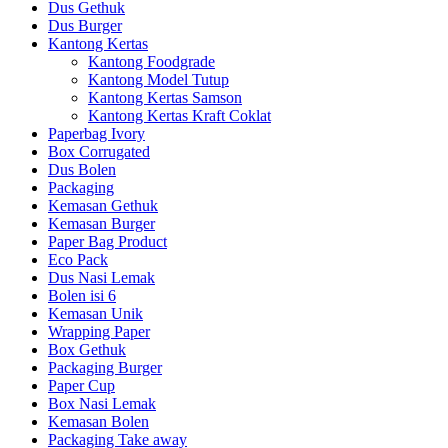
Dus Gethuk
Dus Burger
Kantong Kertas
Kantong Foodgrade
Kantong Model Tutup
Kantong Kertas Samson
Kantong Kertas Kraft Coklat
Paperbag Ivory
Box Corrugated
Dus Bolen
Packaging
Kemasan Gethuk
Kemasan Burger
Paper Bag Product
Eco Pack
Dus Nasi Lemak
Bolen isi 6
Kemasan Unik
Wrapping Paper
Box Gethuk
Packaging Burger
Paper Cup
Box Nasi Lemak
Kemasan Bolen
Packaging Take away