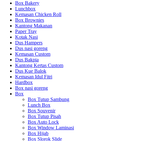
Box Bakery
Lunchbox
Kemasan Chicken Roll
Box Brownies
Kantong Makanan
Paper Tray
Kotak Nasi
Dus Hampers
Dus nasi goreng
Kemasan Custom
Dus Bakpia
Kantong Kertas Custom
Dus Kue Balok
Kemasan Idul Fitri
Hardbox
Box nasi goreng
Box
Box Tutup Sambung
Lunch Box
Box Souvenir
Box Tutup Pisah
Box Auto Lock
Box Window Laminasi
Box Hijab
Box Slorok Slide