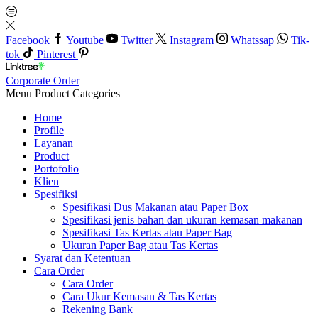
Facebook
Youtube
Twitter
Instagram
Whatssap
Tik-
tok
Pinterest
Corporate Order
Menu
Product Categories
Home
Profile
Layanan
Product
Portofolio
Klien
Spesifiksi
Spesifikasi Dus Makanan atau Paper Box
Spesifikasi jenis bahan dan ukuran kemasan makanan
Spesifikasi Tas Kertas atau Paper Bag
Ukuran Paper Bag atau Tas Kertas
Syarat dan Ketentuan
Cara Order
Cara Order
Cara Ukur Kemasan & Tas Kertas
Rekening Bank