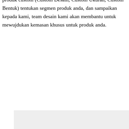
Bentuk) tentukan segmen produk anda, dan sampaikan
kepada kami, team desain kami akan membantu untuk
mewujdukan kemasan khusus untuk produk anda.
Dhita
Online
Customer Service & Support
Vinda
Online
Chat via WhatsApp
Azizah
Online
Chat via WhatsApp