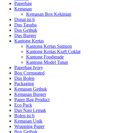
Paperbag
Kemasan
Kemasan Box Kekinian
Donat isi 6
Dus Tasuba
Dus Gethuk
Dus Burger
Kantong Kertas
Kantong Kertas Samson
Kantong Kertas Kraft Coklat
Kantong Foodgrade
Kantong Model Tutup
Paperbag Ivory
Box Corrugated
Dus Bolen
Packaging
Kemasan Gethuk
Kemasan Burger
Paper Bag Product
Eco Pack
Dus Nasi Lemak
Bolen isi 6
Kemasan Unik
Wrapping Paper
Box Gethuk