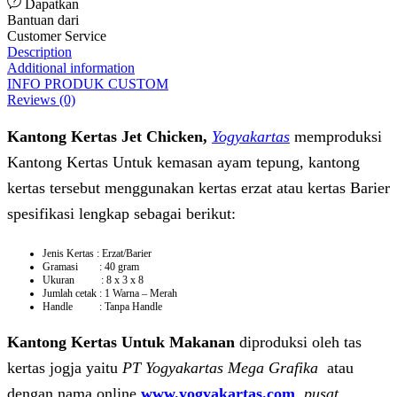
Dapatkan
Bantuan dari
Customer Service
Description
Additional information
INFO PRODUK CUSTOM
Reviews (0)
Kantong Kertas Jet Chicken,
Yogyakartas
memproduksi
Kantong Kertas Untuk kemasan ayam tepung, kantong
kertas tersebut menggunakan kertas erzat atau kertas Barier
spesifikasi lengkap sebagai berikut:
Jenis Kertas : Erzat/Barier
Gramasi : 40 gram
Ukuran : 8 x 3 x 8
Jumlah cetak : 1 Warna – Merah
Handle : Tanpa Handle
Kantong Kertas Untuk Makanan
diproduksi oleh tas
kertas jogja yaitu
PT Yogyakartas Mega Grafika
atau
dengan nama online
www.yogyakartas.com
,
pusat