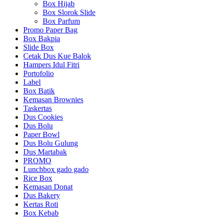
Box Hijab
Box Slorok Slide
Box Parfum
Promo Paper Bag
Box Bakpia
Slide Box
Cetak Dus Kue Balok
Hampers Idul Fitri
Portofolio
Label
Box Batik
Kemasan Brownies
Taskertas
Dus Cookies
Dus Bolu
Paper Bowl
Dus Bolu Gulung
Dus Martabak
PROMO
Lunchbox gado gado
Rice Box
Kemasan Donat
Dus Bakery
Kertas Roti
Box Kebab