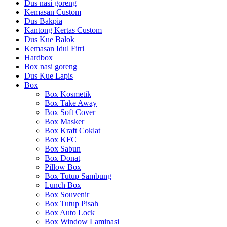
Dus nasi goreng
Kemasan Custom
Dus Bakpia
Kantong Kertas Custom
Dus Kue Balok
Kemasan Idul Fitri
Hardbox
Box nasi goreng
Dus Kue Lapis
Box
Box Kosmetik
Box Take Away
Box Soft Cover
Box Masker
Box Kraft Coklat
Box KFC
Box Sabun
Box Donat
Pillow Box
Box Tutup Sambung
Lunch Box
Box Souvenir
Box Tutup Pisah
Box Auto Lock
Box Window Laminasi