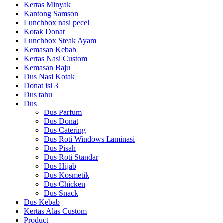
Kertas Minyak
Kantong Samson
Lunchbox nasi pecel
Kotak Donat
Lunchbox Steak Ayam
Kemasan Kebab
Kertas Nasi Custom
Kemasan Baju
Dus Nasi Kotak
Donat isi 3
Dus tahu
Dus
Dus Parfum
Dus Donat
Dus Catering
Dus Roti Windows Laminasi
Dus Pisah
Dus Roti Standar
Dus Hijab
Dus Kosmetik
Dus Chicken
Dus Snack
Dus Kebab
Kertas Alas Custom
Product