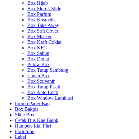
Box Hijab
Box Slorok Slide
Box Parfum
Box Kosmetik
Box Take Away
Box Soft Cover
Box Masker
Box Kraft Coklat
Box KFC
Box Sabun
Box Donat
Pillow Box
Box Tutup Sambung
Lunch Box
Box Souvenir
Box Tutup Pisah
Box Auto Lock
Box Window Laminasi
Promo Paper Bag
Box Bakpia
Slide Box
Cetak Dus Kue Balok
Hampers Idul Fitri
Portofolio
Label