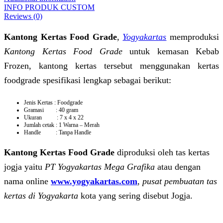
INFO PRODUK CUSTOM
Reviews (0)
Kantong Kertas Food Grade
,
Yogyakartas
memproduksi
Kantong Kertas Food Grade
untuk kemasan Kebab
Frozen, kantong kertas tersebut menggunakan kertas
foodgrade spesifikasi lengkap sebagai berikut:
Jenis Kertas : Foodgrade
Gramasi : 40 gram
Ukuran : 7 x 4 x 22
Jumlah cetak : 1 Warna – Merah
Handle : Tanpa Handle
Kantong Kertas Food Grade
diproduksi oleh tas kertas
jogja yaitu
PT Yogyakartas Mega Grafika
atau dengan
nama online
www.yogyakartas.com
,
pusat
pembuatan tas
kertas di Yogyakarta
kota yang sering disebut Jogja.