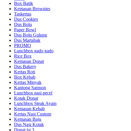
Box Batik
Kemasan Brownies
Taskertas
Dus Cookies
Dus Bolu
Paper Bowl
Dus Bolu Gulung
Dus Martabak
PROMO
Lunchbox gado gado
Rice Box
Kemasan Donat
Dus Bakery
Kertas Roti
Box Kebab
Kertas Minyak
Kantong Samson
Lunchbox nasi pecel
Kotak Donat
Lunchbox Steak Ayam
Kemasan Kebab
Kertas Nasi Custom
Kemasan Baju
Dus Nasi Kotak
Donat isi 3