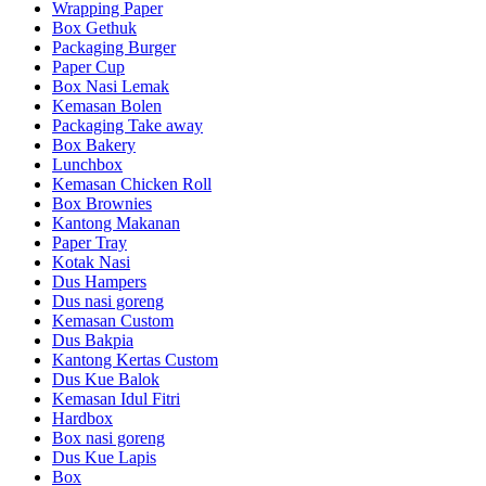
Wrapping Paper
Box Gethuk
Packaging Burger
Paper Cup
Box Nasi Lemak
Kemasan Bolen
Packaging Take away
Box Bakery
Lunchbox
Kemasan Chicken Roll
Box Brownies
Kantong Makanan
Paper Tray
Kotak Nasi
Dus Hampers
Dus nasi goreng
Kemasan Custom
Dus Bakpia
Kantong Kertas Custom
Dus Kue Balok
Kemasan Idul Fitri
Hardbox
Box nasi goreng
Dus Kue Lapis
Box