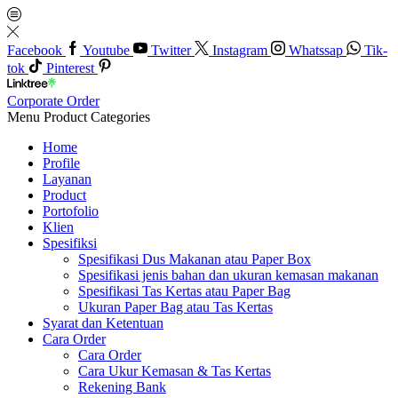
Facebook
Youtube
Twitter
Instagram
Whatssap
Tik-
tok
Pinterest
Corporate Order
Menu
Product Categories
Home
Profile
Layanan
Product
Portofolio
Klien
Spesifiksi
Spesifikasi Dus Makanan atau Paper Box
Spesifikasi jenis bahan dan ukuran kemasan makanan
Spesifikasi Tas Kertas atau Paper Bag
Ukuran Paper Bag atau Tas Kertas
Syarat dan Ketentuan
Cara Order
Cara Order
Cara Ukur Kemasan & Tas Kertas
Rekening Bank