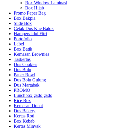
Box Window Laminasi
Box Hijab
Promo Paper Bag
Box Bakpia
Slide Box
Cetak Dus Kue Balok
Hampers Idul Fitri
Portofolio
Label
Box Batik
Kemasan Brownies
Taskertas
Dus Cookies
Dus Bolu
Paper Bowl
Dus Bolu Gulung
Dus Martabak
PROMO
Lunchbox gado gado
Rice Box
Kemasan Donat
Dus Bakery
Kertas Roti
Box Kebab
Kertas Minyak