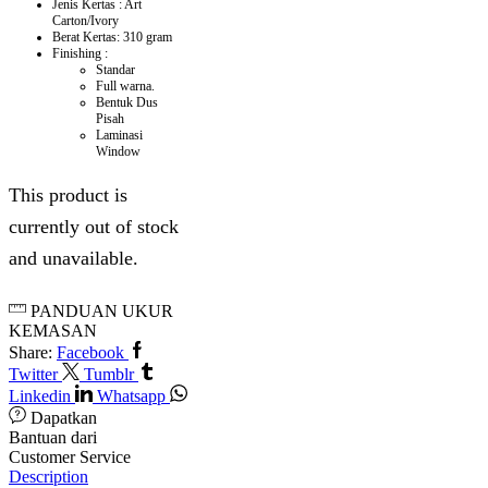
Jenis Kertas : Art
Carton/Ivory
Berat Kertas: 310 gram
Finishing :
Standar
Full warna.
Bentuk Dus
Pisah
Laminasi
Window
This product is
currently out of stock
and unavailable.
PANDUAN UKUR
KEMASAN
Share:
Facebook
Twitter
Tumblr
Linkedin
Whatsapp
Dapatkan
Bantuan dari
Customer Service
Description