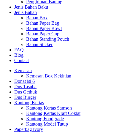
Pengiriman Barang
Jenis Bahan Baku
Jenis Bahan
Bahan Box
Bahan Paper Bag
Bahan Paper Bowl
Bahan Paper Cup
Bahan Standing Pouch
Bahan Sticker
FAQ
Blog
Contact
Kemasan
Kemasan Box Kekinian
Donat isi 6
Dus Tasuba
Dus Gethuk
Dus Burger
Kantong Kertas
Kantong Kertas Samson
Kantong Kertas Kraft Coklat
Kantong Foodgrade
Kantong Model Tutup
Paperbag Ivory