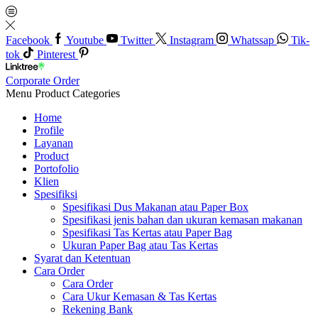
Facebook
Youtube
Twitter
Instagram
Whatssap
Tik-
tok
Pinterest
Corporate Order
Menu
Product Categories
Home
Profile
Layanan
Product
Portofolio
Klien
Spesifiksi
Spesifikasi Dus Makanan atau Paper Box
Spesifikasi jenis bahan dan ukuran kemasan makanan
Spesifikasi Tas Kertas atau Paper Bag
Ukuran Paper Bag atau Tas Kertas
Syarat dan Ketentuan
Cara Order
Cara Order
Cara Ukur Kemasan & Tas Kertas
Rekening Bank