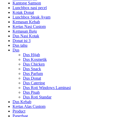
Kantong Samson
Lunchbox nasi pecel
Kotak Donat
Lunchbox Steak Ayam
Kemasan Kebab
Kertas Nasi Custom
Kemasan Baju
Dus Nasi Kotak
Donat isi 3
Dus tahu
Dus
Dus Hijab
Dus Kosmetik
Dus Chicken
Dus Snack
Dus Parfum
Dus Donat
Dus Catering
Dus Roti Windows Laminasi
Dus Pisah
Dus Roti Standar
Dus Kebab
Kertas Alas Custom
Product
Paperbag