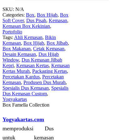
SKU:
N/A
Categories:
Box
,
Box Hijab
,
Box
Soft Cover
,
Dus Pisah
,
Kemasan
,
Kemasan Box Kekinian
,
Portofolio
Tags:
Ahli Kemasan
,
Bikin
Kemasan
,
Box Hijab
,
Box Jilbab
,
Box Makanan
,
Cetak Kemasan
,
Desain Kemasan
,
Dus Hijab
Window
,
Dus Kemasan Jilbab
Kepri
,
Kemasan Kertas
,
Kemasan
Kertas Murah
,
Packaging Kertas
,
Percetakan Kardus
,
Percetakan
Kemasan
,
Produsen Dus Murah
,
Spesialis Dus Kemasan
,
Spesialis
Dus Kemasan Custom
,
Yogyakartas
Box Famella Collection
Yogyakartas.com
memproduksi Dus
untuk kemasan