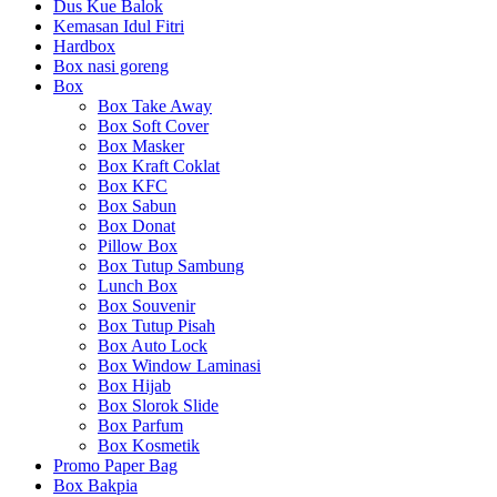
Dus Kue Balok
Kemasan Idul Fitri
Hardbox
Box nasi goreng
Box
Box Take Away
Box Soft Cover
Box Masker
Box Kraft Coklat
Box KFC
Box Sabun
Box Donat
Pillow Box
Box Tutup Sambung
Lunch Box
Box Souvenir
Box Tutup Pisah
Box Auto Lock
Box Window Laminasi
Box Hijab
Box Slorok Slide
Box Parfum
Box Kosmetik
Promo Paper Bag
Box Bakpia