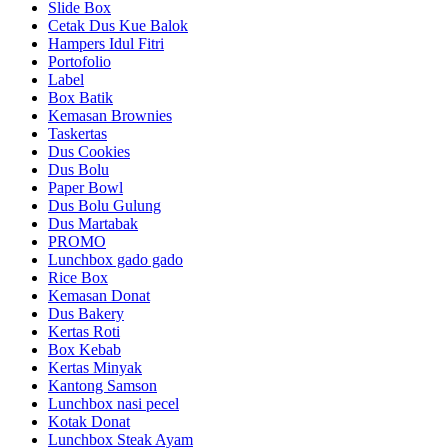
Slide Box
Cetak Dus Kue Balok
Hampers Idul Fitri
Portofolio
Label
Box Batik
Kemasan Brownies
Taskertas
Dus Cookies
Dus Bolu
Paper Bowl
Dus Bolu Gulung
Dus Martabak
PROMO
Lunchbox gado gado
Rice Box
Kemasan Donat
Dus Bakery
Kertas Roti
Box Kebab
Kertas Minyak
Kantong Samson
Lunchbox nasi pecel
Kotak Donat
Lunchbox Steak Ayam