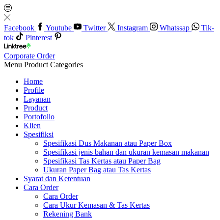
Facebook
Youtube
Twitter
Instagram
Whatssap
Tik-
tok
Pinterest
Corporate Order
Menu
Product Categories
Home
Profile
Layanan
Product
Portofolio
Klien
Spesifiksi
Spesifikasi Dus Makanan atau Paper Box
Spesifikasi jenis bahan dan ukuran kemasan makanan
Spesifikasi Tas Kertas atau Paper Bag
Ukuran Paper Bag atau Tas Kertas
Syarat dan Ketentuan
Cara Order
Cara Order
Cara Ukur Kemasan & Tas Kertas
Rekening Bank