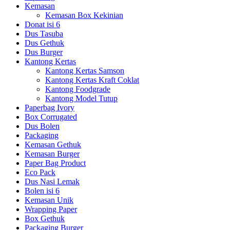
Kemasan
Kemasan Box Kekinian
Donat isi 6
Dus Tasuba
Dus Gethuk
Dus Burger
Kantong Kertas
Kantong Kertas Samson
Kantong Kertas Kraft Coklat
Kantong Foodgrade
Kantong Model Tutup
Paperbag Ivory
Box Corrugated
Dus Bolen
Packaging
Kemasan Gethuk
Kemasan Burger
Paper Bag Product
Eco Pack
Dus Nasi Lemak
Bolen isi 6
Kemasan Unik
Wrapping Paper
Box Gethuk
Packaging Burger