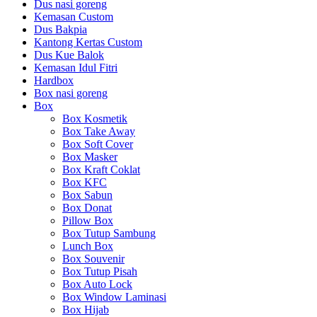
Dus nasi goreng
Kemasan Custom
Dus Bakpia
Kantong Kertas Custom
Dus Kue Balok
Kemasan Idul Fitri
Hardbox
Box nasi goreng
Box
Box Kosmetik
Box Take Away
Box Soft Cover
Box Masker
Box Kraft Coklat
Box KFC
Box Sabun
Box Donat
Pillow Box
Box Tutup Sambung
Lunch Box
Box Souvenir
Box Tutup Pisah
Box Auto Lock
Box Window Laminasi
Box Hijab