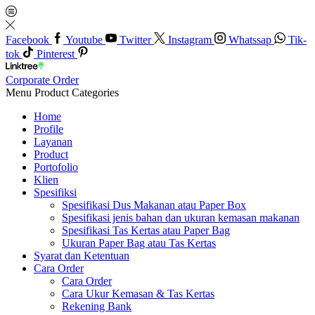
Facebook
Youtube
Twitter
Instagram
Whatssap
Tik-
tok
Pinterest
Corporate Order
Menu
Product Categories
Home
Profile
Layanan
Product
Portofolio
Klien
Spesifiksi
Spesifikasi Dus Makanan atau Paper Box
Spesifikasi jenis bahan dan ukuran kemasan makanan
Spesifikasi Tas Kertas atau Paper Bag
Ukuran Paper Bag atau Tas Kertas
Syarat dan Ketentuan
Cara Order
Cara Order
Cara Ukur Kemasan & Tas Kertas
Rekening Bank