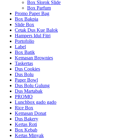
Box Slorok Slide
Box Parfum
Promo Paper Bag
Box Bakpia
Slide Box
Cetak Dus Kue Balok
Hampers Idul Fitri
Portofolio
Label
Box Batik
Kemasan Brownies
Taskertas
Dus Cookies
Dus Bolu
Paper Bowl
Dus Bolu Gulung
Dus Martabak
PROMO
Lunchbox gado gado
Rice Box
Kemasan Donat
Dus Bakery
Kertas Roti
Box Kebab
Kertas Minyak