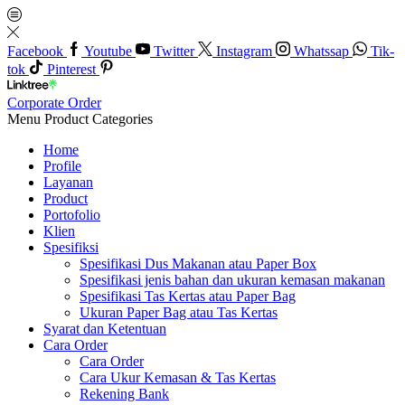
Facebook
Youtube
Twitter
Instagram
Whatssap
Tik-
tok
Pinterest
Corporate Order
Menu
Product Categories
Home
Profile
Layanan
Product
Portofolio
Klien
Spesifiksi
Spesifikasi Dus Makanan atau Paper Box
Spesifikasi jenis bahan dan ukuran kemasan makanan
Spesifikasi Tas Kertas atau Paper Bag
Ukuran Paper Bag atau Tas Kertas
Syarat dan Ketentuan
Cara Order
Cara Order
Cara Ukur Kemasan & Tas Kertas
Rekening Bank