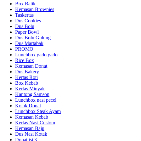
Box Batik
Kemasan Brownies
Taskertas
Dus Cookies
Dus Bolu
Paper Bowl
Dus Bolu Gulung
Dus Martabak
PROMO
Lunchbox gado gado
Rice Box
Kemasan Donat
Dus Bakery
Kertas Roti
Box Kebab
Kertas Minyak
Kantong Samson
Lunchbox nasi pecel
Kotak Donat
Lunchbox Steak Ayam
Kemasan Kebab
Kertas Nasi Custom
Kemasan Baju
Dus Nasi Kotak
Donat isi 3