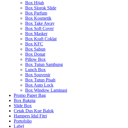
Box Hijab
Box Slorok Slide
Box Parfum
Box Kosmetik
Box Take Away
Box Soft Cover
Box Masker
Box Kraft Coklat
Box KFC
Box Sabun
Box Donat
Pillow Box
Box Tutup Sambung
Lunch Box
Box Souvenir
Box Tutup Pisah
Box Auto Lock
Box Window Laminasi
Promo Paper Bag
Box Bakpia
Slide Box
Cetak Dus Kue Balok
Hampers Idul Fitri
Portofolio
Label