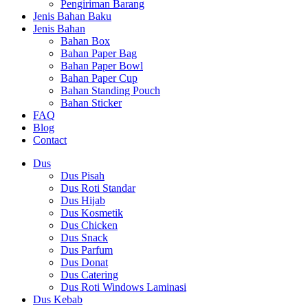
Pengiriman Barang
Jenis Bahan Baku
Jenis Bahan
Bahan Box
Bahan Paper Bag
Bahan Paper Bowl
Bahan Paper Cup
Bahan Standing Pouch
Bahan Sticker
FAQ
Blog
Contact
Dus
Dus Pisah
Dus Roti Standar
Dus Hijab
Dus Kosmetik
Dus Chicken
Dus Snack
Dus Parfum
Dus Donat
Dus Catering
Dus Roti Windows Laminasi
Dus Kebab