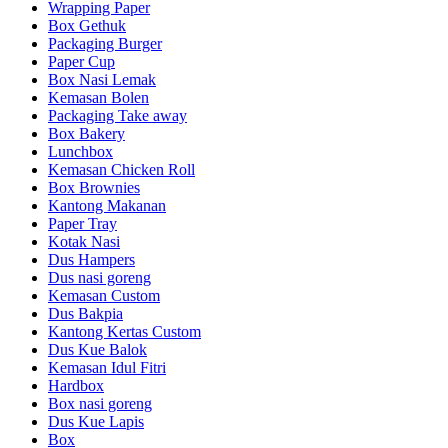
Wrapping Paper
Box Gethuk
Packaging Burger
Paper Cup
Box Nasi Lemak
Kemasan Bolen
Packaging Take away
Box Bakery
Lunchbox
Kemasan Chicken Roll
Box Brownies
Kantong Makanan
Paper Tray
Kotak Nasi
Dus Hampers
Dus nasi goreng
Kemasan Custom
Dus Bakpia
Kantong Kertas Custom
Dus Kue Balok
Kemasan Idul Fitri
Hardbox
Box nasi goreng
Dus Kue Lapis
Box