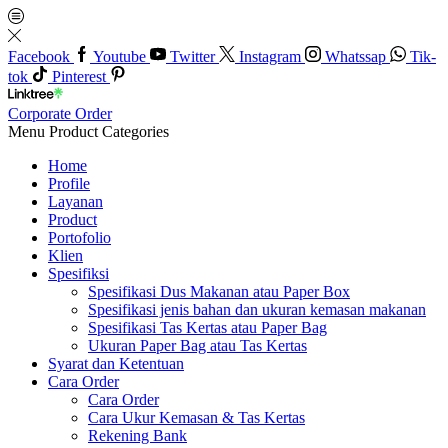
Facebook
Youtube
Twitter
Instagram
Whatssap
Tik-
tok
Pinterest
Corporate Order
Menu
Product Categories
Home
Profile
Layanan
Product
Portofolio
Klien
Spesifiksi
Spesifikasi Dus Makanan atau Paper Box
Spesifikasi jenis bahan dan ukuran kemasan makanan
Spesifikasi Tas Kertas atau Paper Bag
Ukuran Paper Bag atau Tas Kertas
Syarat dan Ketentuan
Cara Order
Cara Order
Cara Ukur Kemasan & Tas Kertas
Rekening Bank