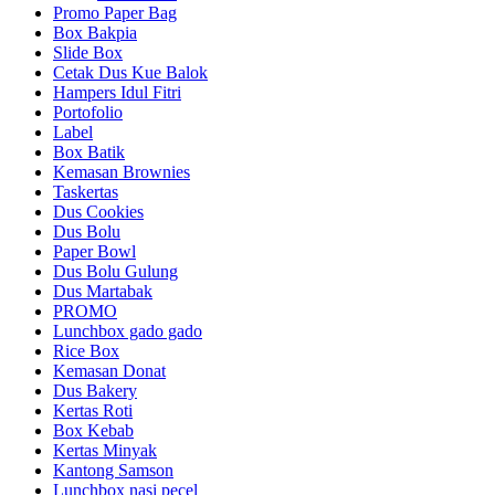
Promo Paper Bag
Box Bakpia
Slide Box
Cetak Dus Kue Balok
Hampers Idul Fitri
Portofolio
Label
Box Batik
Kemasan Brownies
Taskertas
Dus Cookies
Dus Bolu
Paper Bowl
Dus Bolu Gulung
Dus Martabak
PROMO
Lunchbox gado gado
Rice Box
Kemasan Donat
Dus Bakery
Kertas Roti
Box Kebab
Kertas Minyak
Kantong Samson
Lunchbox nasi pecel