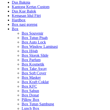
Dus Bakpia
Kantong Kertas Custom
Dus Kue Balok
Kemasan Idul Fitri
Hardbox
Box nasi goreng
Box
Box Souvenir
Box Tutup Pisah
Box Auto Lock
Box Window Laminasi
Box Hijab
Box Slorok Slide
Box Parfum
Box Kosmetik
Box Take Away
Box Soft Cover
Box Masker
Box Kraft Coklat
Box KFC
Box Sabun
Box Donat
Pillow Box
Box Tutup Sambung
Lunch Box