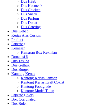
Dus Hijab
Dus Kosmetik
Dus Chicken
Dus Snack
Dus Parfum
Dus Donat
Dus Catering
Dus Kebab
Kertas Alas Custom
Product
Paperbag
Kemasan
Kemasan Box Kekinian
Donat isi 6
Dus Tasuba
Dus Gethuk
Dus Burger
Kantong Kertas
Kantong Kertas Samson
Kantong Kertas Kraft Coklat
Kantong Foodgrade
Kantong Model Tutup
Paperbag Ivory
Box Corrugated
Dus Bolen