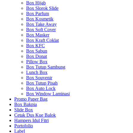
Box Hijab
Box Slorok Slide
Box Parfum
Box Kosmetik
Box Take Away
Box Soft Cover
Box Masker
Box Kraft Coklat
Box KFC
Box Sabun
Box Donat
Pillow Box
Box Tutup Sambung
Lunch Box
Box Souvenir
Box Tutup Pisah
Box Auto Lock
Box Window Laminasi
Promo Paper Bag
Box Bakpia
Slide Box
Cetak Dus Kue Balok
Hampers Idul Fitri
Portofolio
Label