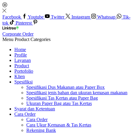
Facebook
Youtube
Twitter
Instagram
Whatssap
Tik-
tok
Pinterest
Corporate Order
Menu
Product Categories
Home
Profile
Layanan
Product
Portofolio
Klien
Spesifiksi
Spesifikasi Dus Makanan atau Paper Box
Spesifikasi jenis bahan dan ukuran kemasan makanan
Spesifikasi Tas Kertas atau Paper Bag
Ukuran Paper Bag atau Tas Kertas
Syarat dan Ketentuan
Cara Order
Cara Order
Cara Ukur Kemasan & Tas Kertas
Rekening Bank