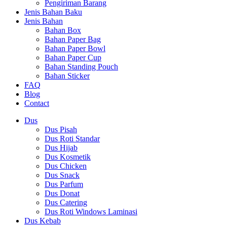
Pengiriman Barang
Jenis Bahan Baku
Jenis Bahan
Bahan Box
Bahan Paper Bag
Bahan Paper Bowl
Bahan Paper Cup
Bahan Standing Pouch
Bahan Sticker
FAQ
Blog
Contact
Dus
Dus Pisah
Dus Roti Standar
Dus Hijab
Dus Kosmetik
Dus Chicken
Dus Snack
Dus Parfum
Dus Donat
Dus Catering
Dus Roti Windows Laminasi
Dus Kebab