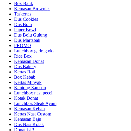
Box Batik
Kemasan Brownies
Taskertas
Dus Cookies
Dus Bolu
Paper Bowl
Dus Bolu Gulung
Dus Martabak
PROMO
Lunchbox gado gado
Rice Box
Kemasan Donat
Dus Bakery
Kertas Roti
Box Kebab
Kertas Minyak
Kantong Samson
Lunchbox nasi pecel
Kotak Donat
Lunchbox Steak Ayam
Kemasan Kebab
Kertas Nasi Custom
Kemasan Baju
Dus Nasi Kotak
Donat isi 3