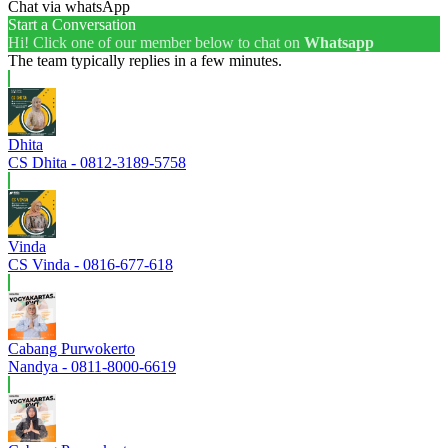
Chat via whatsApp
Start a Conversation
Hi! Click one of our member below to chat on
Whatsapp
The team typically replies in a few minutes.
Dhita
CS Dhita - 0812-3189-5758
Vinda
CS Vinda - 0816-677-618
Cabang Purwokerto
Nandya - 0811-8000-6619