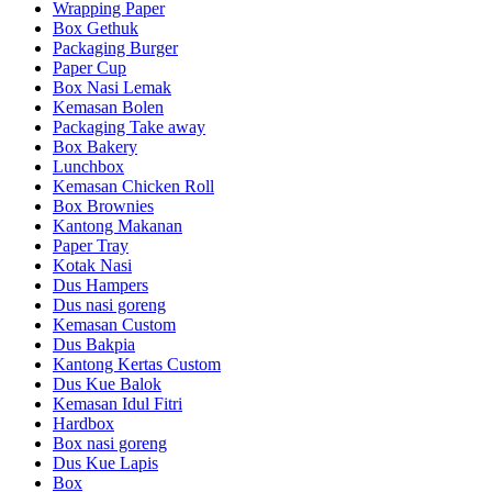
Wrapping Paper
Box Gethuk
Packaging Burger
Paper Cup
Box Nasi Lemak
Kemasan Bolen
Packaging Take away
Box Bakery
Lunchbox
Kemasan Chicken Roll
Box Brownies
Kantong Makanan
Paper Tray
Kotak Nasi
Dus Hampers
Dus nasi goreng
Kemasan Custom
Dus Bakpia
Kantong Kertas Custom
Dus Kue Balok
Kemasan Idul Fitri
Hardbox
Box nasi goreng
Dus Kue Lapis
Box