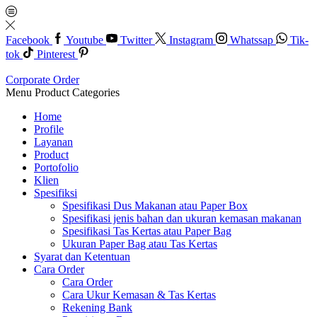
Facebook
Youtube
Twitter
Instagram
Whatssap
Tik-
tok
Pinterest
Corporate Order
Menu
Product Categories
Home
Profile
Layanan
Product
Portofolio
Klien
Spesifiksi
Spesifikasi Dus Makanan atau Paper Box
Spesifikasi jenis bahan dan ukuran kemasan makanan
Spesifikasi Tas Kertas atau Paper Bag
Ukuran Paper Bag atau Tas Kertas
Syarat dan Ketentuan
Cara Order
Cara Order
Cara Ukur Kemasan & Tas Kertas
Rekening Bank