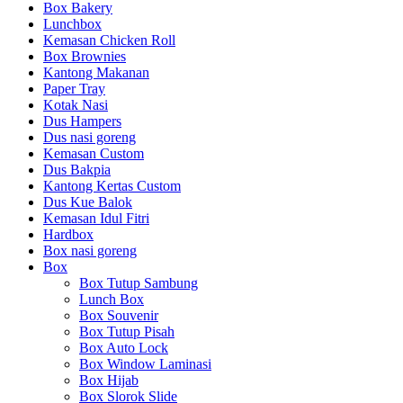
Box Bakery
Lunchbox
Kemasan Chicken Roll
Box Brownies
Kantong Makanan
Paper Tray
Kotak Nasi
Dus Hampers
Dus nasi goreng
Kemasan Custom
Dus Bakpia
Kantong Kertas Custom
Dus Kue Balok
Kemasan Idul Fitri
Hardbox
Box nasi goreng
Box
Box Tutup Sambung
Lunch Box
Box Souvenir
Box Tutup Pisah
Box Auto Lock
Box Window Laminasi
Box Hijab
Box Slorok Slide