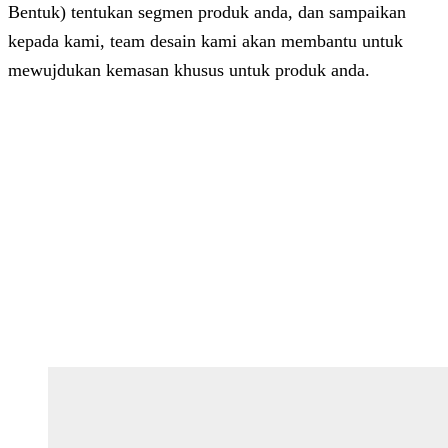
Bentuk) tentukan segmen produk anda, dan sampaikan
kepada kami, team desain kami akan membantu untuk
mewujdukan kemasan khusus untuk produk anda.
Dhita
Online
Customer Service & Support
Vinda
Online
Chat via WhatsApp
Azizah
Online
Chat via WhatsApp