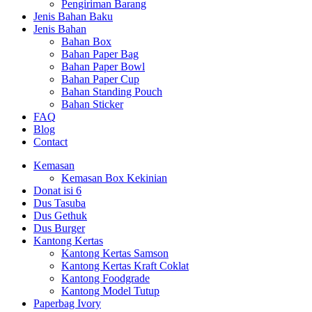
Pengiriman Barang
Jenis Bahan Baku
Jenis Bahan
Bahan Box
Bahan Paper Bag
Bahan Paper Bowl
Bahan Paper Cup
Bahan Standing Pouch
Bahan Sticker
FAQ
Blog
Contact
Kemasan
Kemasan Box Kekinian
Donat isi 6
Dus Tasuba
Dus Gethuk
Dus Burger
Kantong Kertas
Kantong Kertas Samson
Kantong Kertas Kraft Coklat
Kantong Foodgrade
Kantong Model Tutup
Paperbag Ivory