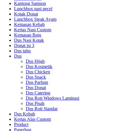
Kantong Samson
Lunchbox nasi pecel
Kotak Donat
Lunchbox Steak Ayam
Kemasan Kebab
Kertas Nasi Custom
Kemasan Baju
Dus Nasi Kotak
Donat isi 3
Dus tahu
Dus
Dus Hijab
Dus Kosmetik
Dus Chicken
Dus Snack
Dus Parfum
Dus Donat
Dus Catering
Dus Roti Windows Laminasi
Dus Pisah
Dus Roti Standar
Dus Kebab
Kertas Alas Custom
Product
Paperbag