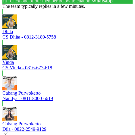
Hi! Click one of our member below to chat on
Whatsapp
The team typically replies in a few minutes.
Dhita
CS Dhita - 0812-3189-5758
Vinda
CS Vinda - 0816-677-618
Cabang Purwokerto
Nandya - 0811-8000-6619
Cabang Purwokerto
Dila - 0822-2549-9129