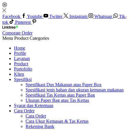
Facebook
Youtube
Twitter
Instagram
Whatssap
Tik-
tok
Pinterest
Corporate Order
Menu
Product Categories
Home
Profile
Layanan
Product
Portofolio
Klien
Spesifiksi
Spesifikasi Dus Makanan atau Paper Box
Spesifikasi jenis bahan dan ukuran kemasan makanan
Spesifikasi Tas Kertas atau Paper Bag
Ukuran Paper Bag atau Tas Kertas
Syarat dan Ketentuan
Cara Order
Cara Order
Cara Ukur Kemasan & Tas Kertas
Rekening Bank