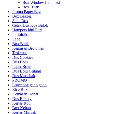
Box Window Laminasi
Box Hijab
Promo Paper Bag
Box Bakpia
Slide Box
Cetak Dus Kue Balok
Hampers Idul Fitri
Portofolio
Label
Box Batik
Kemasan Brownies
Taskertas
Dus Cookies
Dus Bolu
Paper Bowl
Dus Bolu Gulung
Dus Martabak
PROMO
Lunchbox gado gado
Rice Box
Kemasan Donat
Dus Bakery
Kertas Roti
Box Kebab
Kertas Minyak