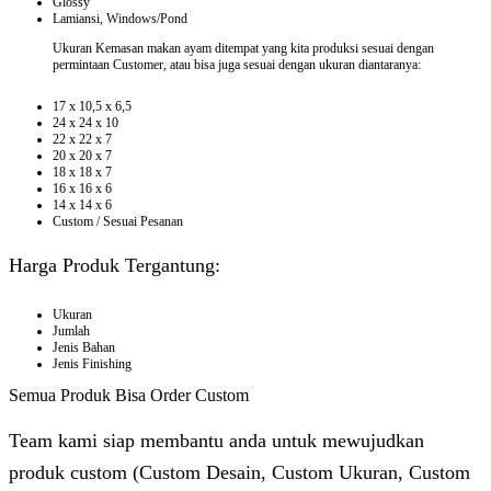
Glossy
Lamiansi, Windows/Pond
Ukuran Kemasan makan ayam ditempat yang kita produksi sesuai dengan
permintaan Customer, atau bisa juga sesuai dengan ukuran diantaranya:
17 x 10,5 x 6,5
24 x 24 x 10
22 x 22 x 7
20 x 20 x 7
18 x 18 x 7
16 x 16 x 6
14 x 14 x 6
Custom / Sesuai Pesanan
Harga Produk Tergantung:
Ukuran
Jumlah
Jenis Bahan
Jenis Finishing
Semua Produk Bisa Order Custom
Team kami siap membantu anda untuk mewujudkan
produk custom (Custom Desain, Custom Ukuran, Custom