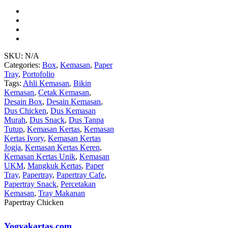
SKU:
N/A
Categories:
Box
,
Kemasan
,
Paper
Tray
,
Portofolio
Tags:
Ahli Kemasan
,
Bikin
Kemasan
,
Cetak Kemasan
,
Desain Box
,
Desain Kemasan
,
Dus Chicken
,
Dus Kemasan
Murah
,
Dus Snack
,
Dus Tanpa
Tutup
,
Kemasan Kertas
,
Kemasan
Kertas Ivory
,
Kemasan Kertas
Jogja
,
Kemasan Kertas Keren
,
Kemasan Kertas Unik
,
Kemasan
UKM
,
Mangkuk Kertas
,
Paper
Tray
,
Papertray
,
Papertray Cafe
,
Papertray Snack
,
Percetakan
Kemasan
,
Tray Makanan
Papertray Chicken
Yogyakartas.com