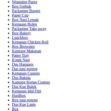
Wrapping Paper
Box Gethuk
Packaging Burger
Paper Cup
Box Nasi Lemak
Kemasan Bolen
Packaging Take away
Box Bakery
Lunchbox
Kemasan Chicken Roll
Box Brownies
Kantong Makanan
Paper Tray
Kotak Nasi
Dus Hampers
Dus nasi goreng
Kemasan Custom
Dus Bakpia
Kantong Kertas Custom
Dus Kue Balok
Kemasan Idul Fitri
Hardbox
Box nasi goreng
Dus Kue Lapis
Box