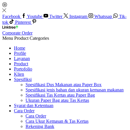
Facebook
Youtube
Twitter
Instagram
Whatssap
Tik-
tok
Pinterest
Corporate Order
Menu
Product Categories
Home
Profile
Layanan
Product
Portofolio
Klien
Spesifiksi
Spesifikasi Dus Makanan atau Paper Box
Spesifikasi jenis bahan dan ukuran kemasan makanan
Spesifikasi Tas Kertas atau Paper Bag
Ukuran Paper Bag atau Tas Kertas
Syarat dan Ketentuan
Cara Order
Cara Order
Cara Ukur Kemasan & Tas Kertas
Rekening Bank