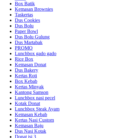
Box Batik
Kemasan Brownies
Taskertas
Dus Cookies
Dus Bolu
Paper Bowl
Dus Bolu Gulung
Dus Martabak
PROMO
Lunchbox gado gado
Rice Box
Kemasan Donat
Dus Bakery
Kertas Roti
Box Kebab
Kertas Minyak
Kantong Samson
Lunchbox nasi pecel
Kotak Donat
Lunchbox Steak Ayam
Kemasan Kebab
Kertas Nasi Custom
Kemasan Baju
Dus Nasi Kotak
Donat isi 3