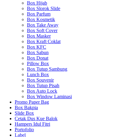
Box Hijab
Box Slorok Slide
Box Parfum
Box Kosmetik
Box Take Away
Box Soft Cover
Box Masker
Box Kraft Coklat
Box KFC
Box Sabun
Box Donat
Pillow Box
Box Tutup Sambung
Lunch Box
Box Souvenir
Box Tutup Pisah
Box Auto Lock
Box Window Laminasi
Promo Paper Bag
Box Bakpia
Slide Box
Cetak Dus Kue Balok
Hampers Idul Fitri
Portofolio
Label