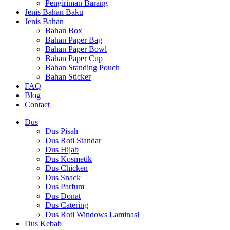
Pengiriman Barang
Jenis Bahan Baku
Jenis Bahan
Bahan Box
Bahan Paper Bag
Bahan Paper Bowl
Bahan Paper Cup
Bahan Standing Pouch
Bahan Sticker
FAQ
Blog
Contact
Dus
Dus Pisah
Dus Roti Standar
Dus Hijab
Dus Kosmetik
Dus Chicken
Dus Snack
Dus Parfum
Dus Donat
Dus Catering
Dus Roti Windows Laminasi
Dus Kebab