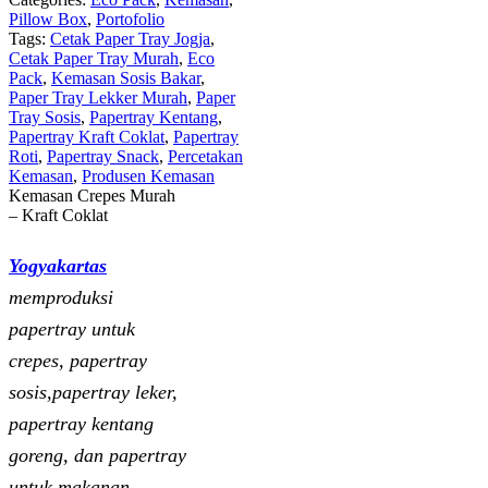
Pillow Box
,
Portofolio
Tags:
Cetak Paper Tray Jogja
,
Cetak Paper Tray Murah
,
Eco
Pack
,
Kemasan Sosis Bakar
,
Paper Tray Lekker Murah
,
Paper
Tray Sosis
,
Papertray Kentang
,
Papertray Kraft Coklat
,
Papertray
Roti
,
Papertray Snack
,
Percetakan
Kemasan
,
Produsen Kemasan
Kemasan Crepes Murah
– Kraft Coklat
Yogyakartas
memproduksi
papertray untuk
crepes, papertray
sosis,papertray leker,
papertray kentang
goreng, dan papertray
untuk makanan