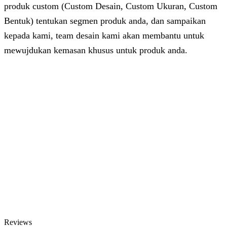
produk custom (Custom Desain, Custom Ukuran, Custom
Bentuk) tentukan segmen produk anda, dan sampaikan
kepada kami, team desain kami akan membantu untuk
mewujdukan kemasan khusus untuk produk anda.
Dhita
Online
Customer Service & Support
Vinda
Online
Chat via WhatsApp
Azizah
Online
Chat via WhatsApp
Reviews