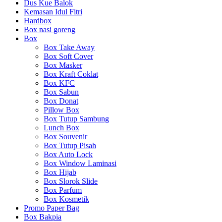
Dus Kue Balok
Kemasan Idul Fitri
Hardbox
Box nasi goreng
Box
Box Take Away
Box Soft Cover
Box Masker
Box Kraft Coklat
Box KFC
Box Sabun
Box Donat
Pillow Box
Box Tutup Sambung
Lunch Box
Box Souvenir
Box Tutup Pisah
Box Auto Lock
Box Window Laminasi
Box Hijab
Box Slorok Slide
Box Parfum
Box Kosmetik
Promo Paper Bag
Box Bakpia