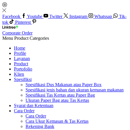
Facebook
Youtube
Twitter
Instagram
Whatssap
Tik-
tok
Pinterest
Corporate Order
Menu
Product Categories
Home
Profile
Layanan
Product
Portofolio
Klien
Spesifiksi
Spesifikasi Dus Makanan atau Paper Box
Spesifikasi jenis bahan dan ukuran kemasan makanan
Spesifikasi Tas Kertas atau Paper Bag
Ukuran Paper Bag atau Tas Kertas
Syarat dan Ketentuan
Cara Order
Cara Order
Cara Ukur Kemasan & Tas Kertas
Rekening Bank