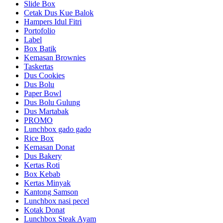
Slide Box
Cetak Dus Kue Balok
Hampers Idul Fitri
Portofolio
Label
Box Batik
Kemasan Brownies
Taskertas
Dus Cookies
Dus Bolu
Paper Bowl
Dus Bolu Gulung
Dus Martabak
PROMO
Lunchbox gado gado
Rice Box
Kemasan Donat
Dus Bakery
Kertas Roti
Box Kebab
Kertas Minyak
Kantong Samson
Lunchbox nasi pecel
Kotak Donat
Lunchbox Steak Ayam