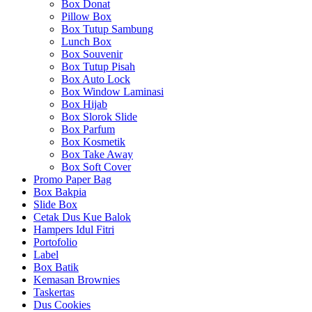
Box Donat
Pillow Box
Box Tutup Sambung
Lunch Box
Box Souvenir
Box Tutup Pisah
Box Auto Lock
Box Window Laminasi
Box Hijab
Box Slorok Slide
Box Parfum
Box Kosmetik
Box Take Away
Box Soft Cover
Promo Paper Bag
Box Bakpia
Slide Box
Cetak Dus Kue Balok
Hampers Idul Fitri
Portofolio
Label
Box Batik
Kemasan Brownies
Taskertas
Dus Cookies