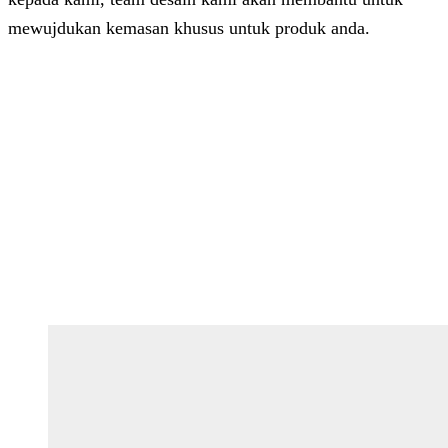
mewujdukan kemasan khusus untuk produk anda.
Dhita
Online
Customer Service & Support
Vinda
Online
Chat via WhatsApp
Azizah
Online
Chat via WhatsApp