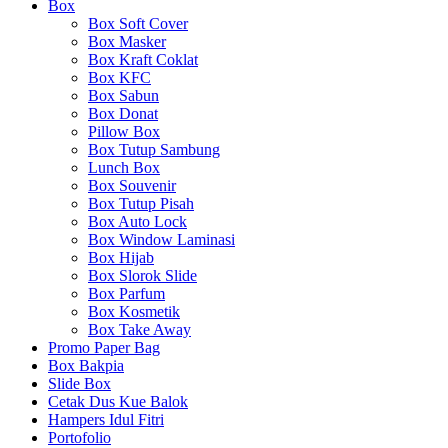
Box
Box Soft Cover
Box Masker
Box Kraft Coklat
Box KFC
Box Sabun
Box Donat
Pillow Box
Box Tutup Sambung
Lunch Box
Box Souvenir
Box Tutup Pisah
Box Auto Lock
Box Window Laminasi
Box Hijab
Box Slorok Slide
Box Parfum
Box Kosmetik
Box Take Away
Promo Paper Bag
Box Bakpia
Slide Box
Cetak Dus Kue Balok
Hampers Idul Fitri
Portofolio