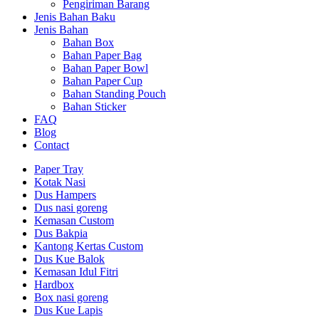
Pengiriman Barang
Jenis Bahan Baku
Jenis Bahan
Bahan Box
Bahan Paper Bag
Bahan Paper Bowl
Bahan Paper Cup
Bahan Standing Pouch
Bahan Sticker
FAQ
Blog
Contact
Paper Tray
Kotak Nasi
Dus Hampers
Dus nasi goreng
Kemasan Custom
Dus Bakpia
Kantong Kertas Custom
Dus Kue Balok
Kemasan Idul Fitri
Hardbox
Box nasi goreng
Dus Kue Lapis