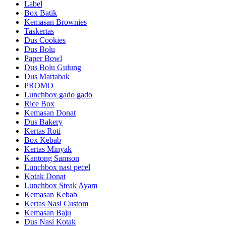
Label
Box Batik
Kemasan Brownies
Taskertas
Dus Cookies
Dus Bolu
Paper Bowl
Dus Bolu Gulung
Dus Martabak
PROMO
Lunchbox gado gado
Rice Box
Kemasan Donat
Dus Bakery
Kertas Roti
Box Kebab
Kertas Minyak
Kantong Samson
Lunchbox nasi pecel
Kotak Donat
Lunchbox Steak Ayam
Kemasan Kebab
Kertas Nasi Custom
Kemasan Baju
Dus Nasi Kotak