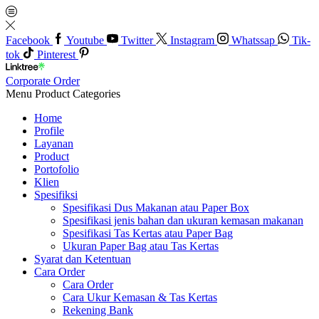
Facebook
Youtube
Twitter
Instagram
Whatssap
Tik-
tok
Pinterest
Corporate Order
Menu
Product Categories
Home
Profile
Layanan
Product
Portofolio
Klien
Spesifiksi
Spesifikasi Dus Makanan atau Paper Box
Spesifikasi jenis bahan dan ukuran kemasan makanan
Spesifikasi Tas Kertas atau Paper Bag
Ukuran Paper Bag atau Tas Kertas
Syarat dan Ketentuan
Cara Order
Cara Order
Cara Ukur Kemasan & Tas Kertas
Rekening Bank