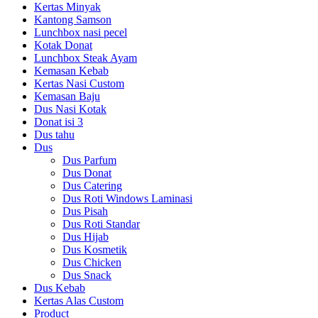
Kertas Minyak
Kantong Samson
Lunchbox nasi pecel
Kotak Donat
Lunchbox Steak Ayam
Kemasan Kebab
Kertas Nasi Custom
Kemasan Baju
Dus Nasi Kotak
Donat isi 3
Dus tahu
Dus
Dus Parfum
Dus Donat
Dus Catering
Dus Roti Windows Laminasi
Dus Pisah
Dus Roti Standar
Dus Hijab
Dus Kosmetik
Dus Chicken
Dus Snack
Dus Kebab
Kertas Alas Custom
Product