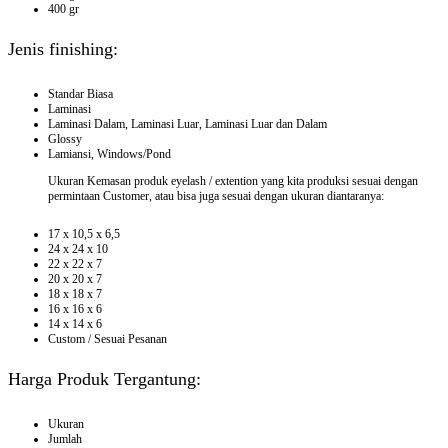
400 gr
Jenis finishing:
Standar Biasa
Laminasi
Laminasi Dalam, Laminasi Luar, Laminasi Luar dan Dalam
Glossy
Lamiansi, Windows/Pond
Ukuran Kemasan produk eyelash / extention yang kita produksi sesuai dengan
permintaan Customer, atau bisa juga sesuai dengan ukuran diantaranya:
17 x 10,5 x 6,5
24 x 24 x 10
22 x 22 x 7
20 x 20 x 7
18 x 18 x 7
16 x 16 x 6
14 x 14 x 6
Custom / Sesuai Pesanan
Harga Produk Tergantung:
Ukuran
Jumlah