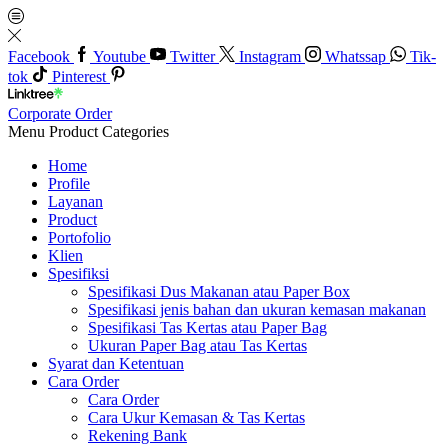
Facebook
Youtube
Twitter
Instagram
Whatssap
Tik-
tok
Pinterest
Corporate Order
Menu
Product Categories
Home
Profile
Layanan
Product
Portofolio
Klien
Spesifiksi
Spesifikasi Dus Makanan atau Paper Box
Spesifikasi jenis bahan dan ukuran kemasan makanan
Spesifikasi Tas Kertas atau Paper Bag
Ukuran Paper Bag atau Tas Kertas
Syarat dan Ketentuan
Cara Order
Cara Order
Cara Ukur Kemasan & Tas Kertas
Rekening Bank