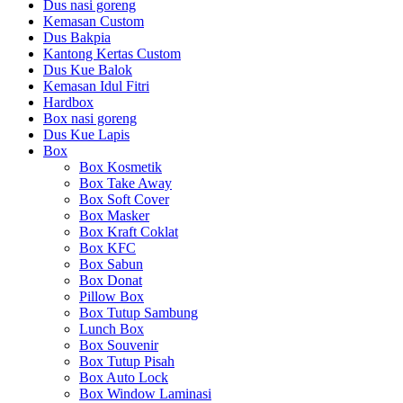
Dus nasi goreng
Kemasan Custom
Dus Bakpia
Kantong Kertas Custom
Dus Kue Balok
Kemasan Idul Fitri
Hardbox
Box nasi goreng
Dus Kue Lapis
Box
Box Kosmetik
Box Take Away
Box Soft Cover
Box Masker
Box Kraft Coklat
Box KFC
Box Sabun
Box Donat
Pillow Box
Box Tutup Sambung
Lunch Box
Box Souvenir
Box Tutup Pisah
Box Auto Lock
Box Window Laminasi