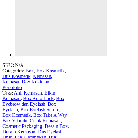
SKU:
N/A
Categories:
Box
,
Box Kosmetik
,
Dus Kosmetik
,
Kemasan
,
Kemasan Box Kekinian
,
Portofolio
Tags:
Ahli Kemasan
,
Bikin
Kemasan
,
Box Auto Lock
,
Box
Eyebrow dan Eyelash
,
Box
Eyelash
,
Box Eyelash Serum
,
Box Kosmetik
,
Box Take A Way
,
Box Vitamin
,
Cetak Kemasan
,
Cosmetic Packaging
,
Desain Box
,
Desain Kemasan
,
Dus Eyelash
Unik
,
Dus Kecantikan
,
Dus