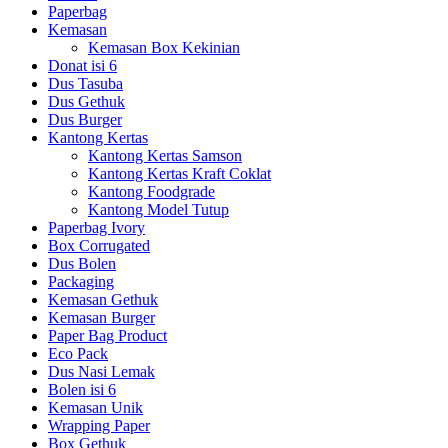
Paperbag
Kemasan
Kemasan Box Kekinian
Donat isi 6
Dus Tasuba
Dus Gethuk
Dus Burger
Kantong Kertas
Kantong Kertas Samson
Kantong Kertas Kraft Coklat
Kantong Foodgrade
Kantong Model Tutup
Paperbag Ivory
Box Corrugated
Dus Bolen
Packaging
Kemasan Gethuk
Kemasan Burger
Paper Bag Product
Eco Pack
Dus Nasi Lemak
Bolen isi 6
Kemasan Unik
Wrapping Paper
Box Gethuk