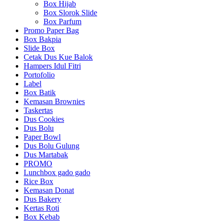
Box Hijab
Box Slorok Slide
Box Parfum
Promo Paper Bag
Box Bakpia
Slide Box
Cetak Dus Kue Balok
Hampers Idul Fitri
Portofolio
Label
Box Batik
Kemasan Brownies
Taskertas
Dus Cookies
Dus Bolu
Paper Bowl
Dus Bolu Gulung
Dus Martabak
PROMO
Lunchbox gado gado
Rice Box
Kemasan Donat
Dus Bakery
Kertas Roti
Box Kebab