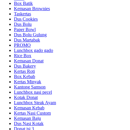
Box Batik
Kemasan Brownies
Taskertas
Dus Cookies
Dus Bolu
Paper Bowl
Dus Bolu Gulung
Dus Martabak
PROMO
Lunchbox gado gado
Rice Box
Kemasan Donat
Dus Bakery
Kertas Roti
Box Kebab
Kertas Minyak
Kantong Samson
Lunchbox nasi pecel
Kotak Donat
Lunchbox Steak Ayam
Kemasan Kebab
Kertas Nasi Custom
Kemasan Baju
Dus Nasi Kotak
Donat isi 3