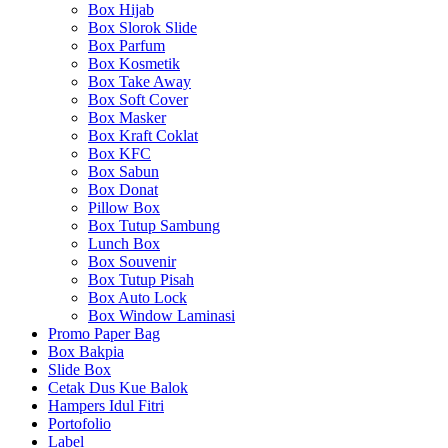
Box Hijab
Box Slorok Slide
Box Parfum
Box Kosmetik
Box Take Away
Box Soft Cover
Box Masker
Box Kraft Coklat
Box KFC
Box Sabun
Box Donat
Pillow Box
Box Tutup Sambung
Lunch Box
Box Souvenir
Box Tutup Pisah
Box Auto Lock
Box Window Laminasi
Promo Paper Bag
Box Bakpia
Slide Box
Cetak Dus Kue Balok
Hampers Idul Fitri
Portofolio
Label