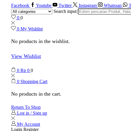
Facebook
Youtube
Twitter
Instagram
Whatssap
T
Search input
0
0
0
My Wishlist
No products in the wishlist.
View Wishlist
0
Rp
0
0
0
Shopping Cart
No products in the cart.
Return To Shop
Log in / Sign up
My Account
Login
Register