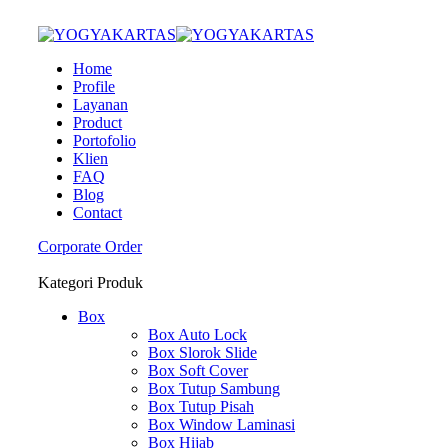
Home
Profile
Layanan
Product
Portofolio
Klien
FAQ
Blog
Contact
Corporate Order
Kategori Produk
Box
Box Auto Lock
Box Slorok Slide
Box Soft Cover
Box Tutup Sambung
Box Tutup Pisah
Box Window Laminasi
Box Hijab