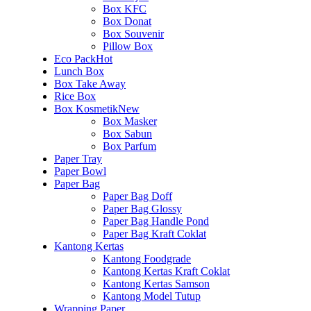
Box KFC
Box Donat
Box Souvenir
Pillow Box
Eco Pack
Hot
Lunch Box
Box Take Away
Rice Box
Box Kosmetik
New
Box Masker
Box Sabun
Box Parfum
Paper Tray
Paper Bowl
Paper Bag
Paper Bag Doff
Paper Bag Glossy
Paper Bag Handle Pond
Paper Bag Kraft Coklat
Kantong Kertas
Kantong Foodgrade
Kantong Kertas Kraft Coklat
Kantong Kertas Samson
Kantong Model Tutup
Wrapping Paper