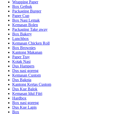
Wrapping Paper
Box Gethuk
Packaging Burger
Paper Cup
Box Nasi Lemak
Kemasan Bolen
Packaging Take away
Box Bakery
Lunchbox
Kemasan Chicken Roll
Box Brownies
Kantong Makanan
Paper Tray
Kotak Nasi
Dus Hampers
Dus nasi goreng
Kemasan Custom
Dus Bakpia
Kantong Kertas Custom
Dus Kue Balok
Kemasan Idul Fitri
Hardbox
Box nasi goreng
Dus Kue Lapis
Box