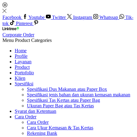
Facebook
Youtube
Twitter
Instagram
Whatssap
Tik-
tok
Pinterest
Corporate Order
Menu
Product Categories
Home
Profile
Layanan
Product
Portofolio
Klien
Spesifiksi
Spesifikasi Dus Makanan atau Paper Box
Spesifikasi jenis bahan dan ukuran kemasan makanan
Spesifikasi Tas Kertas atau Paper Bag
Ukuran Paper Bag atau Tas Kertas
Syarat dan Ketentuan
Cara Order
Cara Order
Cara Ukur Kemasan & Tas Kertas
Rekening Bank