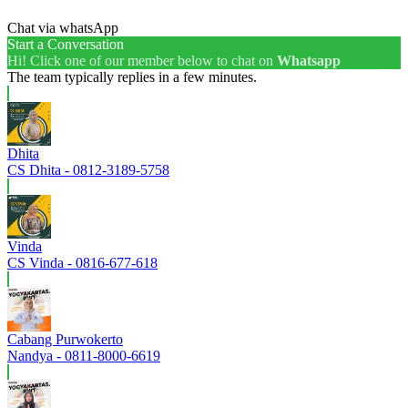
Chat via whatsApp
Start a Conversation
Hi! Click one of our member below to chat on
Whatsapp
The team typically replies in a few minutes.
Dhita
CS Dhita - 0812-3189-5758
Vinda
CS Vinda - 0816-677-618
Cabang Purwokerto
Nandya - 0811-8000-6619