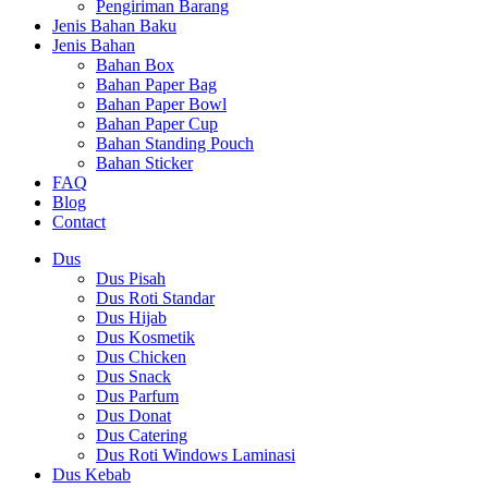
Pengiriman Barang
Jenis Bahan Baku
Jenis Bahan
Bahan Box
Bahan Paper Bag
Bahan Paper Bowl
Bahan Paper Cup
Bahan Standing Pouch
Bahan Sticker
FAQ
Blog
Contact
Dus
Dus Pisah
Dus Roti Standar
Dus Hijab
Dus Kosmetik
Dus Chicken
Dus Snack
Dus Parfum
Dus Donat
Dus Catering
Dus Roti Windows Laminasi
Dus Kebab