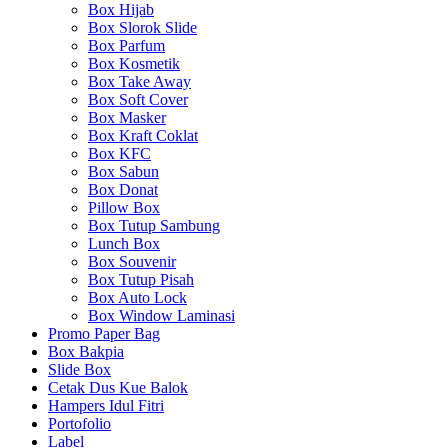
Box Hijab
Box Slorok Slide
Box Parfum
Box Kosmetik
Box Take Away
Box Soft Cover
Box Masker
Box Kraft Coklat
Box KFC
Box Sabun
Box Donat
Pillow Box
Box Tutup Sambung
Lunch Box
Box Souvenir
Box Tutup Pisah
Box Auto Lock
Box Window Laminasi
Promo Paper Bag
Box Bakpia
Slide Box
Cetak Dus Kue Balok
Hampers Idul Fitri
Portofolio
Label