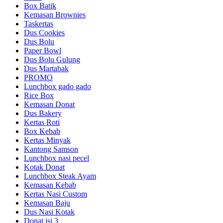
Box Batik
Kemasan Brownies
Taskertas
Dus Cookies
Dus Bolu
Paper Bowl
Dus Bolu Gulung
Dus Martabak
PROMO
Lunchbox gado gado
Rice Box
Kemasan Donat
Dus Bakery
Kertas Roti
Box Kebab
Kertas Minyak
Kantong Samson
Lunchbox nasi pecel
Kotak Donat
Lunchbox Steak Ayam
Kemasan Kebab
Kertas Nasi Custom
Kemasan Baju
Dus Nasi Kotak
Donat isi 3