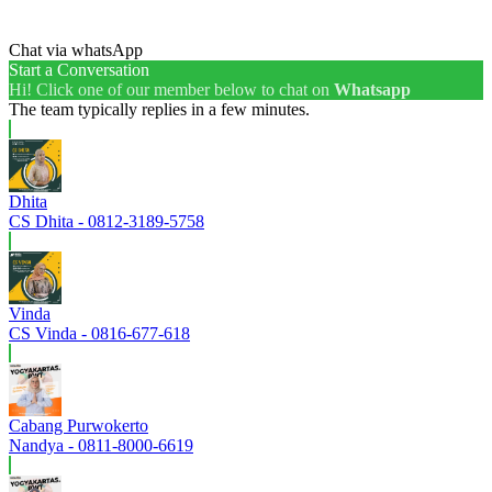
Chat via whatsApp
Start a Conversation
Hi! Click one of our member below to chat on
Whatsapp
The team typically replies in a few minutes.
Dhita
CS Dhita - 0812-3189-5758
Vinda
CS Vinda - 0816-677-618
Cabang Purwokerto
Nandya - 0811-8000-6619