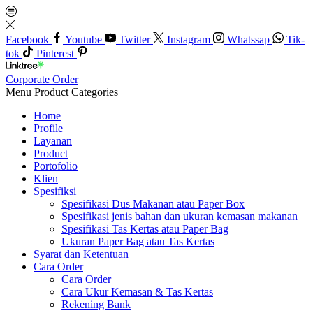
Facebook
Youtube
Twitter
Instagram
Whatssap
Tik-
tok
Pinterest
Corporate Order
Menu
Product Categories
Home
Profile
Layanan
Product
Portofolio
Klien
Spesifiksi
Spesifikasi Dus Makanan atau Paper Box
Spesifikasi jenis bahan dan ukuran kemasan makanan
Spesifikasi Tas Kertas atau Paper Bag
Ukuran Paper Bag atau Tas Kertas
Syarat dan Ketentuan
Cara Order
Cara Order
Cara Ukur Kemasan & Tas Kertas
Rekening Bank