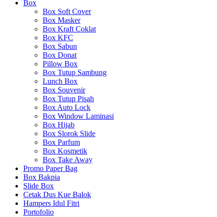
Box
Box Soft Cover
Box Masker
Box Kraft Coklat
Box KFC
Box Sabun
Box Donat
Pillow Box
Box Tutup Sambung
Lunch Box
Box Souvenir
Box Tutup Pisah
Box Auto Lock
Box Window Laminasi
Box Hijab
Box Slorok Slide
Box Parfum
Box Kosmetik
Box Take Away
Promo Paper Bag
Box Bakpia
Slide Box
Cetak Dus Kue Balok
Hampers Idul Fitri
Portofolio