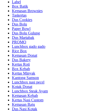
Label
Box Batik
Kemasan Brownies
Taskertas
Dus Cookies
Dus Bolu
Paper Bowl
Dus Bolu Gulung
Dus Martabak
PROMO
Lunchbox gado gado
Rice Box
Kemasan Donat
Dus Bakery
Kertas Roti
Box Kebab
Kertas Minyak
Kantong Samson
Lunchbox nasi pecel
Kotak Donat
Lunchbox Steak Ayam
Kemasan Kebab
Kertas Nasi Custom
Kemasan Baju
Dus Nasi Kotak