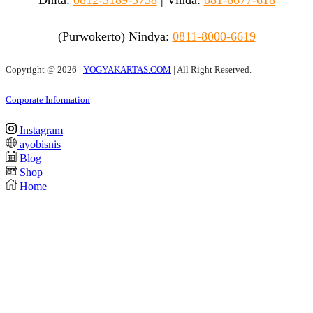
Dhita:
0812-3189-5758
|
Vinda
:
081-6677-618
(Purwokerto)
Nindya:
0811-8000-6619
Copyright @
2026 |
YOGYAKARTAS.COM
| All Right Reserved.
Corporate Information
Instagram
ayobisnis
Blog
Shop
Home