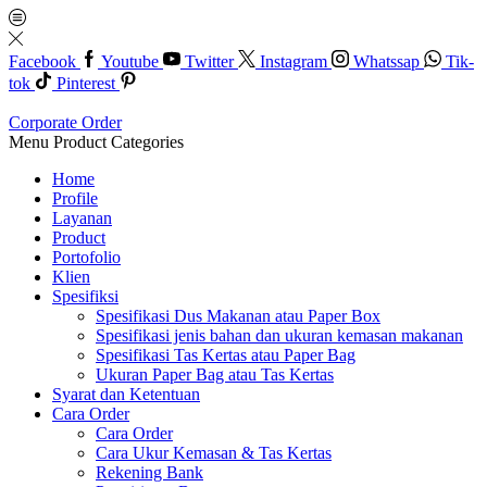
Facebook
Youtube
Twitter
Instagram
Whatssap
Tik-
tok
Pinterest
Corporate Order
Menu
Product Categories
Home
Profile
Layanan
Product
Portofolio
Klien
Spesifiksi
Spesifikasi Dus Makanan atau Paper Box
Spesifikasi jenis bahan dan ukuran kemasan makanan
Spesifikasi Tas Kertas atau Paper Bag
Ukuran Paper Bag atau Tas Kertas
Syarat dan Ketentuan
Cara Order
Cara Order
Cara Ukur Kemasan & Tas Kertas
Rekening Bank