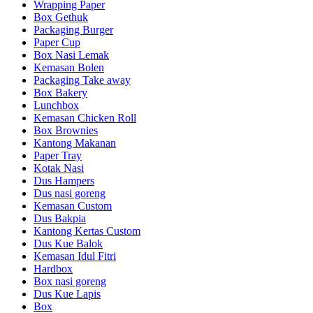
Wrapping Paper
Box Gethuk
Packaging Burger
Paper Cup
Box Nasi Lemak
Kemasan Bolen
Packaging Take away
Box Bakery
Lunchbox
Kemasan Chicken Roll
Box Brownies
Kantong Makanan
Paper Tray
Kotak Nasi
Dus Hampers
Dus nasi goreng
Kemasan Custom
Dus Bakpia
Kantong Kertas Custom
Dus Kue Balok
Kemasan Idul Fitri
Hardbox
Box nasi goreng
Dus Kue Lapis
Box