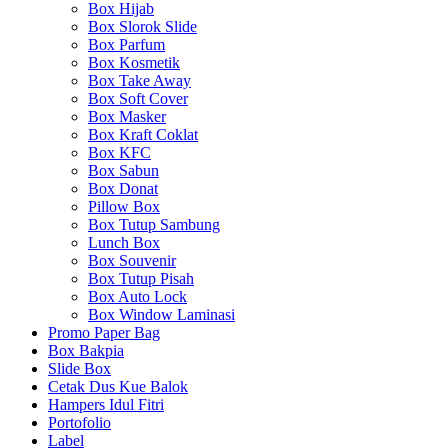
Box Hijab
Box Slorok Slide
Box Parfum
Box Kosmetik
Box Take Away
Box Soft Cover
Box Masker
Box Kraft Coklat
Box KFC
Box Sabun
Box Donat
Pillow Box
Box Tutup Sambung
Lunch Box
Box Souvenir
Box Tutup Pisah
Box Auto Lock
Box Window Laminasi
Promo Paper Bag
Box Bakpia
Slide Box
Cetak Dus Kue Balok
Hampers Idul Fitri
Portofolio
Label