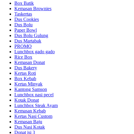
Box Batik
Kemasan Brownies
Taskertas
Dus Cookies
Dus Bolu
Paper Bowl
Dus Bolu Gulung
Dus Martabak
PROMO
Lunchbox gado gado
Rice Box
Kemasan Donat
Dus Bakery
Kertas Roti
Box Kebab
Kertas Minyak
Kantong Samson
Lunchbox nasi pecel
Kotak Donat
Lunchbox Steak Ayam
Kemasan Kebab
Kertas Nasi Custom
Kemasan Baju
Dus Nasi Kotak
Donat isi 3