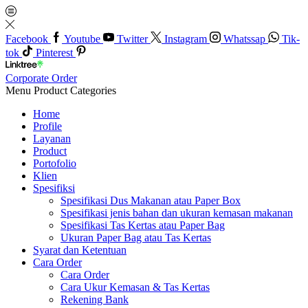
Facebook
Youtube
Twitter
Instagram
Whatssap
Tik-
tok
Pinterest
Corporate Order
Menu
Product Categories
Home
Profile
Layanan
Product
Portofolio
Klien
Spesifiksi
Spesifikasi Dus Makanan atau Paper Box
Spesifikasi jenis bahan dan ukuran kemasan makanan
Spesifikasi Tas Kertas atau Paper Bag
Ukuran Paper Bag atau Tas Kertas
Syarat dan Ketentuan
Cara Order
Cara Order
Cara Ukur Kemasan & Tas Kertas
Rekening Bank