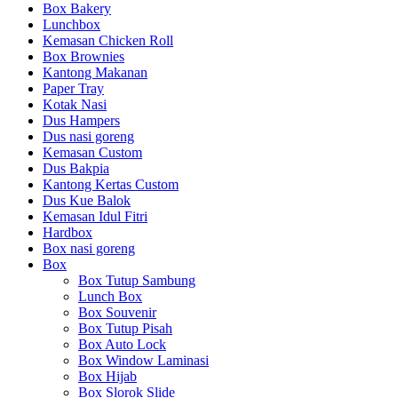
Box Bakery
Lunchbox
Kemasan Chicken Roll
Box Brownies
Kantong Makanan
Paper Tray
Kotak Nasi
Dus Hampers
Dus nasi goreng
Kemasan Custom
Dus Bakpia
Kantong Kertas Custom
Dus Kue Balok
Kemasan Idul Fitri
Hardbox
Box nasi goreng
Box
Box Tutup Sambung
Lunch Box
Box Souvenir
Box Tutup Pisah
Box Auto Lock
Box Window Laminasi
Box Hijab
Box Slorok Slide