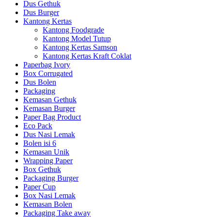
Dus Gethuk
Dus Burger
Kantong Kertas
Kantong Foodgrade
Kantong Model Tutup
Kantong Kertas Samson
Kantong Kertas Kraft Coklat
Paperbag Ivory
Box Corrugated
Dus Bolen
Packaging
Kemasan Gethuk
Kemasan Burger
Paper Bag Product
Eco Pack
Dus Nasi Lemak
Bolen isi 6
Kemasan Unik
Wrapping Paper
Box Gethuk
Packaging Burger
Paper Cup
Box Nasi Lemak
Kemasan Bolen
Packaging Take away