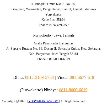
Jl. Imogiri Timur KM 7, No. 66,
Grojokan, Wirokerten, Banguntapan, Bantul, Daerah Istimewa
Yogyakarta.
Kode Pos: 55194.
Phone: 0274-4396759
Purwokerto - Jawa Tengah
Graha Pena Radar Banyumas
Jl. Suparjo Rustam No. 88, Dusun II, Sokaraja Kulon, Kec. Sokaraja,
Kab. Banyumas, Jawa Tengah 53181
Phone: 0811-8000-6619
Dhita:
0812-3189-5758
|
Vinda
:
081-6677-618
(Purwokerto)
Nindya:
0811-8000-6619
Copyright @
2026 |
YOGYAKARTAS.COM
| All Right Reserved.