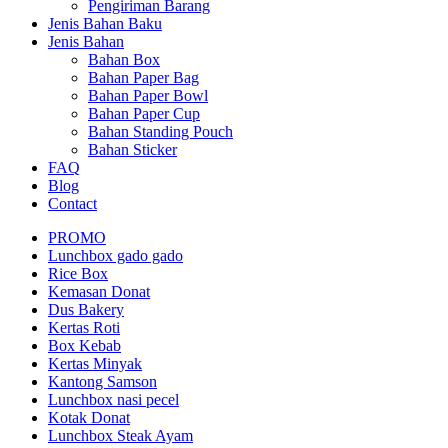
Pengiriman Barang
Jenis Bahan Baku
Jenis Bahan
Bahan Box
Bahan Paper Bag
Bahan Paper Bowl
Bahan Paper Cup
Bahan Standing Pouch
Bahan Sticker
FAQ
Blog
Contact
PROMO
Lunchbox gado gado
Rice Box
Kemasan Donat
Dus Bakery
Kertas Roti
Box Kebab
Kertas Minyak
Kantong Samson
Lunchbox nasi pecel
Kotak Donat
Lunchbox Steak Ayam