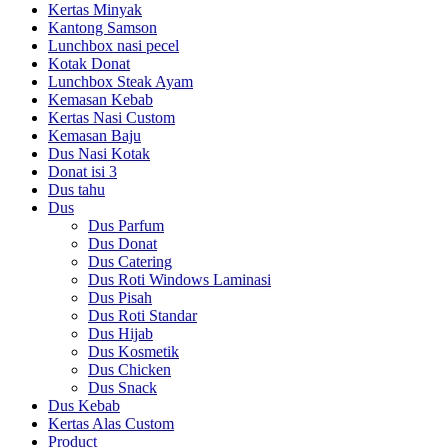
Kertas Minyak
Kantong Samson
Lunchbox nasi pecel
Kotak Donat
Lunchbox Steak Ayam
Kemasan Kebab
Kertas Nasi Custom
Kemasan Baju
Dus Nasi Kotak
Donat isi 3
Dus tahu
Dus
Dus Parfum
Dus Donat
Dus Catering
Dus Roti Windows Laminasi
Dus Pisah
Dus Roti Standar
Dus Hijab
Dus Kosmetik
Dus Chicken
Dus Snack
Dus Kebab
Kertas Alas Custom
Product