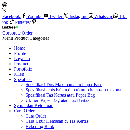
Facebook
Youtube
Twitter
Instagram
Whatssap
Tik-
tok
Pinterest
Corporate Order
Menu
Product Categories
Home
Profile
Layanan
Product
Portofolio
Klien
Spesifiksi
Spesifikasi Dus Makanan atau Paper Box
Spesifikasi jenis bahan dan ukuran kemasan makanan
Spesifikasi Tas Kertas atau Paper Bag
Ukuran Paper Bag atau Tas Kertas
Syarat dan Ketentuan
Cara Order
Cara Order
Cara Ukur Kemasan & Tas Kertas
Rekening Bank