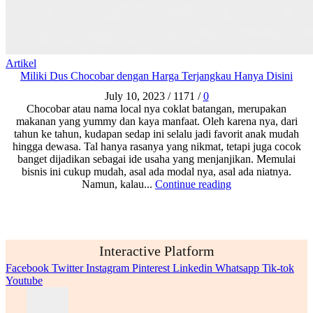
Artikel
Miliki Dus Chocobar dengan Harga Terjangkau Hanya Disini
July 10, 2023
/
1171
/
0
Chocobar atau nama local nya coklat batangan, merupakan
makanan yang yummy dan kaya manfaat. Oleh karena nya, dari
tahun ke tahun, kudapan sedap ini selalu jadi favorit anak mudah
hingga dewasa. Tal hanya rasanya yang nikmat, tetapi juga cocok
banget dijadikan sebagai ide usaha yang menjanjikan. Memulai
bisnis ini cukup mudah, asal ada modal nya, asal ada niatnya.
Namun, kalau...
Continue reading
Interactive Platform
Facebook
Twitter
Instagram
Pinterest
Linkedin
Whatsapp
Tik-tok
Youtube