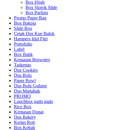
Box Hijab
Box Slorok Slide
Box Parfum
Promo Paper Bag
Box Bakpia
Slide Box
Cetak Dus Kue Balok
Hampers Idul Fitri
Portofolio
Label
Box Batik
Kemasan Brownies
Taskertas
Dus Cookies
Dus Bolu
Paper Bowl
Dus Bolu Gulung
Dus Martabak
PROMO
Lunchbox gado gado
Rice Box
Kemasan Donat
Dus Bakery
Kertas Roti
Box Kebab