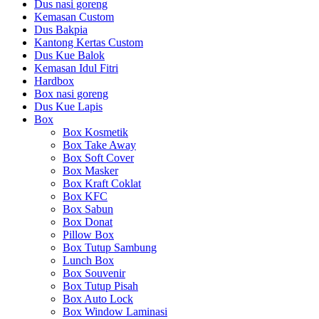
Dus nasi goreng
Kemasan Custom
Dus Bakpia
Kantong Kertas Custom
Dus Kue Balok
Kemasan Idul Fitri
Hardbox
Box nasi goreng
Dus Kue Lapis
Box
Box Kosmetik
Box Take Away
Box Soft Cover
Box Masker
Box Kraft Coklat
Box KFC
Box Sabun
Box Donat
Pillow Box
Box Tutup Sambung
Lunch Box
Box Souvenir
Box Tutup Pisah
Box Auto Lock
Box Window Laminasi