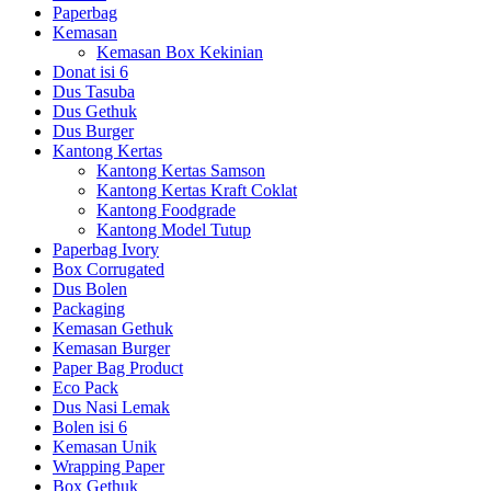
Paperbag
Kemasan
Kemasan Box Kekinian
Donat isi 6
Dus Tasuba
Dus Gethuk
Dus Burger
Kantong Kertas
Kantong Kertas Samson
Kantong Kertas Kraft Coklat
Kantong Foodgrade
Kantong Model Tutup
Paperbag Ivory
Box Corrugated
Dus Bolen
Packaging
Kemasan Gethuk
Kemasan Burger
Paper Bag Product
Eco Pack
Dus Nasi Lemak
Bolen isi 6
Kemasan Unik
Wrapping Paper
Box Gethuk