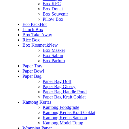
Box KFC
Box Donat
Box Souvenir
Pillow Box
Eco Pack
Hot
Lunch Box
Box Take Away
Rice Box
Box Kosmetik
New
Box Masker
Box Sabun
Box Parfum
Paper Tray
Paper Bowl
Paper Bag
Paper Bag Doff
Paper Bag Glossy
Paper Bag Handle Pond
Paper Bag Kraft Coklat
Kantong Kertas
Kantong Foodgrade
Kantong Kertas Kraft Coklat
Kantong Kertas Samson
Kantong Model Tutup
Wrapping Paper