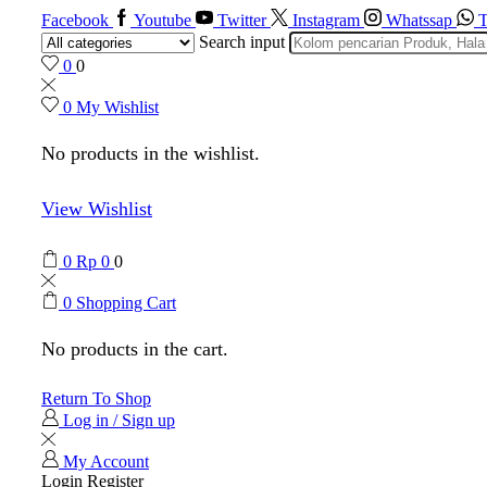
Facebook
Youtube
Twitter
Instagram
Whatssap
T
Search input
0
0
0
My Wishlist
No products in the wishlist.
View Wishlist
0
Rp
0
0
0
Shopping Cart
No products in the cart.
Return To Shop
Log in / Sign up
My Account
Login
Register