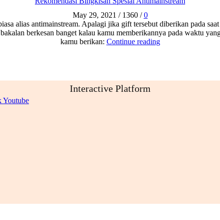
Rekomendasi Bingkisan Spesial Antimainstream
May 29, 2021
/
1360
/
0
biasa alias antimainstream. Apalagi jika gift tersebut diberikan pada 
a bakalan berkesan banget kalau kamu memberikannya pada waktu yang te
kamu berikan:
Continue reading
Interactive Platform
k
Youtube