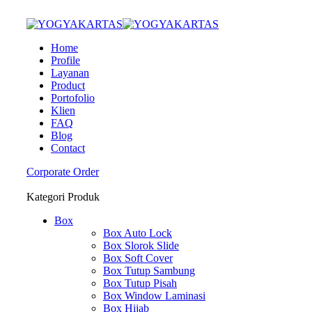
Home
Profile
Layanan
Product
Portofolio
Klien
FAQ
Blog
Contact
Corporate Order
Kategori Produk
Box
Box Auto Lock
Box Slorok Slide
Box Soft Cover
Box Tutup Sambung
Box Tutup Pisah
Box Window Laminasi
Box Hijab