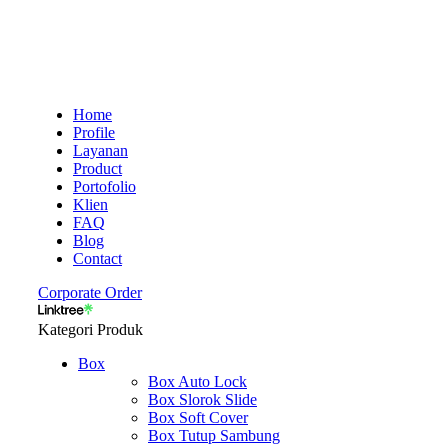
Home
Profile
Layanan
Product
Portofolio
Klien
FAQ
Blog
Contact
Corporate Order
Kategori Produk
Box
Box Auto Lock
Box Slorok Slide
Box Soft Cover
Box Tutup Sambung