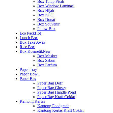
Box Tutup Pisah
Box Window Laminasi
Box Hijab
Box KFC
Box Donat
Box Souvenir
Pillow Box
Eco Pack
Hot
Lunch Box
Box Take Away
Rice Box
Box Kosmetik
New
Box Masker
Box Sabun
Box Parfum
Paper Tray
Paper Bowl
Paper Bag
Paper Bag Doff
Paper Bag Glossy
Paper Bag Handle Pond
Paper Bag Kraft Coklat
Kantong Kertas
Kantong Foodgrade
Kantong Kertas Kraft Coklat