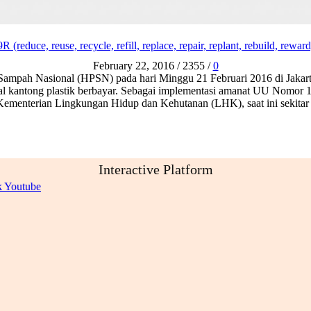
9R (reduce, reuse, recycle, refill, replace, repair, replant, rebuild, reward
February 22, 2016
/
2355
/
0
 Nasional (HPSN) pada hari Minggu 21 Februari 2016 di Jakarta, 
al kantong plastik berbayar. Sebagai implementasi amanat UU Nomor 
menterian Lingkungan Hidup dan Kehutanan (LHK), saat ini sekitar 9
Interactive Platform
k
Youtube