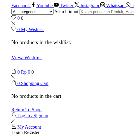
Facebook
Youtube
Twitter
Instagram
Whatssap
T
Search input
0
0
0
My Wishlist
No products in the wishlist.
View Wishlist
0
Rp
0
0
0
Shopping Cart
No products in the cart.
Return To Shop
Log in / Sign up
My Account
Login
Register