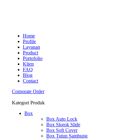
Home
Profile
Layanan
Product
Portofolio
Klien
FAQ
Blog
Contact
Corporate Order
Kategori Produk
Box
Box Auto Lock
Box Slorok Slide
Box Soft Cover
Box Tutup Sambung