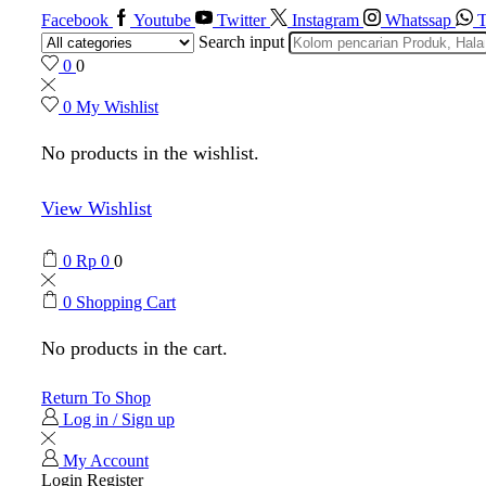
Facebook
Youtube
Twitter
Instagram
Whatssap
T
Search input
0
0
0
My Wishlist
No products in the wishlist.
View Wishlist
0
Rp
0
0
0
Shopping Cart
No products in the cart.
Return To Shop
Log in / Sign up
My Account
Login
Register