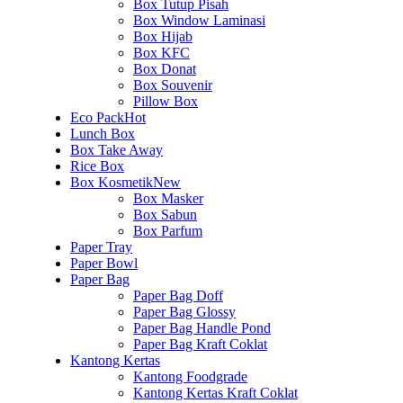
Box Tutup Pisah
Box Window Laminasi
Box Hijab
Box KFC
Box Donat
Box Souvenir
Pillow Box
Eco Pack
Hot
Lunch Box
Box Take Away
Rice Box
Box Kosmetik
New
Box Masker
Box Sabun
Box Parfum
Paper Tray
Paper Bowl
Paper Bag
Paper Bag Doff
Paper Bag Glossy
Paper Bag Handle Pond
Paper Bag Kraft Coklat
Kantong Kertas
Kantong Foodgrade
Kantong Kertas Kraft Coklat