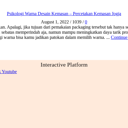
Psikologi Warna Desain Kemasan – Percetakan Kemasan Jogja
August 1, 2022
/
1039
/
0
n. Apalagi, jika tujuan dari pemakaian packaging tersebut tak hanya 
 sebatas memperindah aja, namun mampu meningkatkan daya tarik produ
gi warna bisa kamu jadikan patokan dalam memilih warna. ...
Continue
Interactive Platform
k
Youtube