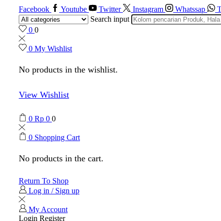
Facebook
Youtube
Twitter
Instagram
Whatssap
T
Search input
0
0
0
My Wishlist
No products in the wishlist.
View Wishlist
0
Rp
0
0
0
Shopping Cart
No products in the cart.
Return To Shop
Log in / Sign up
My Account
Login
Register