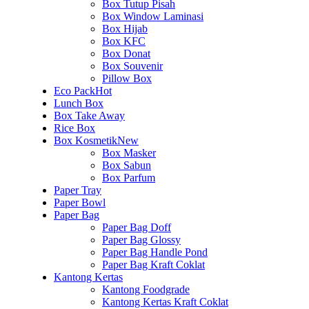
Box Tutup Pisah
Box Window Laminasi
Box Hijab
Box KFC
Box Donat
Box Souvenir
Pillow Box
Eco Pack
Hot
Lunch Box
Box Take Away
Rice Box
Box Kosmetik
New
Box Masker
Box Sabun
Box Parfum
Paper Tray
Paper Bowl
Paper Bag
Paper Bag Doff
Paper Bag Glossy
Paper Bag Handle Pond
Paper Bag Kraft Coklat
Kantong Kertas
Kantong Foodgrade
Kantong Kertas Kraft Coklat