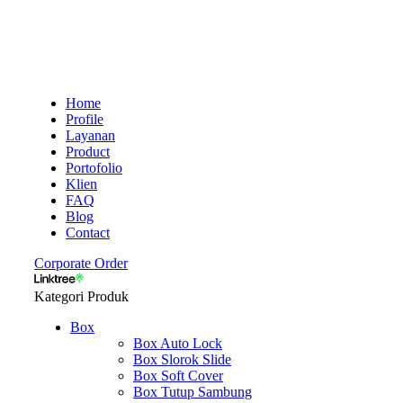
Home
Profile
Layanan
Product
Portofolio
Klien
FAQ
Blog
Contact
Corporate Order
Kategori Produk
Box
Box Auto Lock
Box Slorok Slide
Box Soft Cover
Box Tutup Sambung