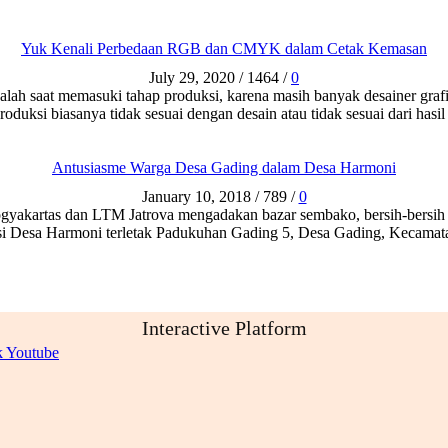
Yuk Kenali Perbedaan RGB dan CMYK dalam Cetak Kemasan
July 29, 2020
/
1464
/
0
alah saat memasuki tahap produksi, karena masih banyak desainer gra
roduksi biasanya tidak sesuai dengan desain atau tidak sesuai dari has
Antusiasme Warga Desa Gading dalam Desa Harmoni
January 10, 2018
/
789
/
0
akartas dan LTM Jatrova mengadakan bazar sembako, bersih-bersih t
okasi Desa Harmoni terletak Padukuhan Gading 5, Desa Gading, Kecama
Interactive Platform
k
Youtube