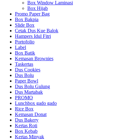
Box Window Laminasi
Box Hijab
Promo Paper Bag
Box Bakpia
Slide Box
Cetak Dus Kue Balok
Hampers Idul Fitri
Portofolio
Label
Box Batik
Kemasan Brownies
Taskertas
Dus Cookies
Dus Bolu
Paper Bowl
Dus Bolu Gulung
Dus Martabak
PROMO
Lunchbox gado gado
Rice Box
Kemasan Donat
Dus Bakery
Kertas Roti
Box Kebab
Kertas Minyak