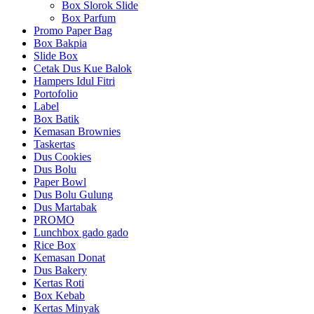
Box Slorok Slide
Box Parfum
Promo Paper Bag
Box Bakpia
Slide Box
Cetak Dus Kue Balok
Hampers Idul Fitri
Portofolio
Label
Box Batik
Kemasan Brownies
Taskertas
Dus Cookies
Dus Bolu
Paper Bowl
Dus Bolu Gulung
Dus Martabak
PROMO
Lunchbox gado gado
Rice Box
Kemasan Donat
Dus Bakery
Kertas Roti
Box Kebab
Kertas Minyak