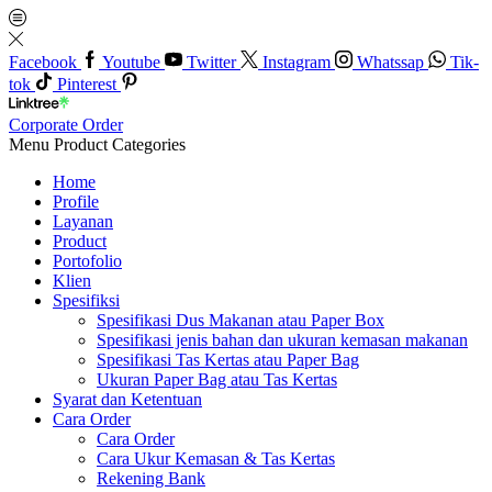
Facebook
Youtube
Twitter
Instagram
Whatssap
Tik-
tok
Pinterest
Corporate Order
Menu
Product Categories
Home
Profile
Layanan
Product
Portofolio
Klien
Spesifiksi
Spesifikasi Dus Makanan atau Paper Box
Spesifikasi jenis bahan dan ukuran kemasan makanan
Spesifikasi Tas Kertas atau Paper Bag
Ukuran Paper Bag atau Tas Kertas
Syarat dan Ketentuan
Cara Order
Cara Order
Cara Ukur Kemasan & Tas Kertas
Rekening Bank