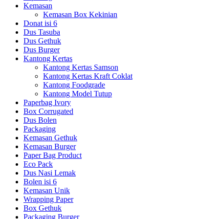
Kemasan
Kemasan Box Kekinian
Donat isi 6
Dus Tasuba
Dus Gethuk
Dus Burger
Kantong Kertas
Kantong Kertas Samson
Kantong Kertas Kraft Coklat
Kantong Foodgrade
Kantong Model Tutup
Paperbag Ivory
Box Corrugated
Dus Bolen
Packaging
Kemasan Gethuk
Kemasan Burger
Paper Bag Product
Eco Pack
Dus Nasi Lemak
Bolen isi 6
Kemasan Unik
Wrapping Paper
Box Gethuk
Packaging Burger