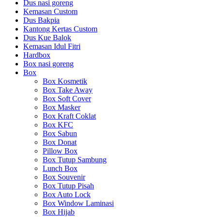
Dus nasi goreng
Kemasan Custom
Dus Bakpia
Kantong Kertas Custom
Dus Kue Balok
Kemasan Idul Fitri
Hardbox
Box nasi goreng
Box
Box Kosmetik
Box Take Away
Box Soft Cover
Box Masker
Box Kraft Coklat
Box KFC
Box Sabun
Box Donat
Pillow Box
Box Tutup Sambung
Lunch Box
Box Souvenir
Box Tutup Pisah
Box Auto Lock
Box Window Laminasi
Box Hijab