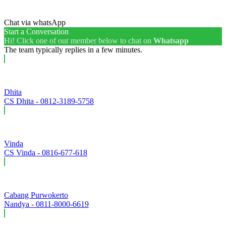
Chat via whatsApp
Start a Conversation
Hi! Click one of our member below to chat on
Whatsapp
The team typically replies in a few minutes.
Dhita
CS Dhita - 0812-3189-5758
Vinda
CS Vinda - 0816-677-618
Cabang Purwokerto
Nandya - 0811-8000-6619