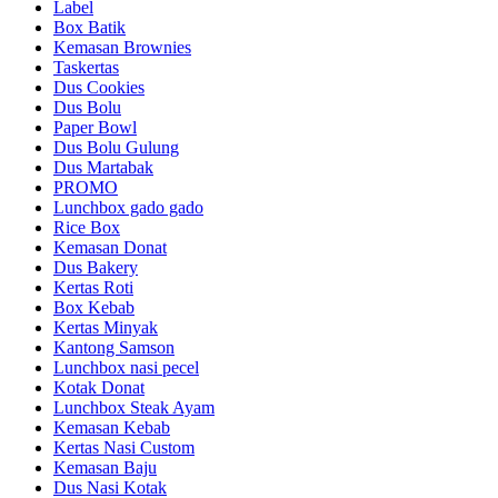
Label
Box Batik
Kemasan Brownies
Taskertas
Dus Cookies
Dus Bolu
Paper Bowl
Dus Bolu Gulung
Dus Martabak
PROMO
Lunchbox gado gado
Rice Box
Kemasan Donat
Dus Bakery
Kertas Roti
Box Kebab
Kertas Minyak
Kantong Samson
Lunchbox nasi pecel
Kotak Donat
Lunchbox Steak Ayam
Kemasan Kebab
Kertas Nasi Custom
Kemasan Baju
Dus Nasi Kotak