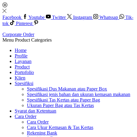
Facebook
Youtube
Twitter
Instagram
Whatssap
Tik-
tok
Pinterest
Corporate Order
Menu
Product Categories
Home
Profile
Layanan
Product
Portofolio
Klien
Spesifiksi
Spesifikasi Dus Makanan atau Paper Box
Spesifikasi jenis bahan dan ukuran kemasan makanan
Spesifikasi Tas Kertas atau Paper Bag
Ukuran Paper Bag atau Tas Kertas
Syarat dan Ketentuan
Cara Order
Cara Order
Cara Ukur Kemasan & Tas Kertas
Rekening Bank