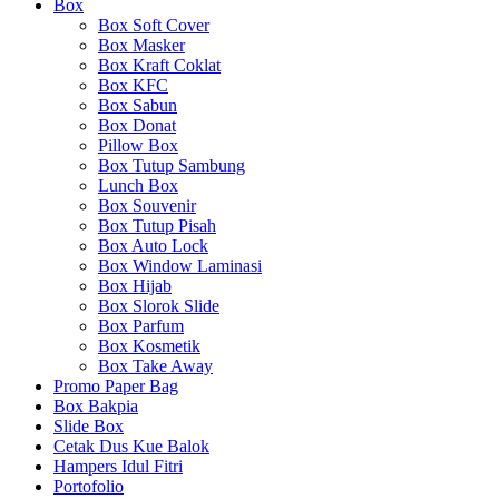
Box
Box Soft Cover
Box Masker
Box Kraft Coklat
Box KFC
Box Sabun
Box Donat
Pillow Box
Box Tutup Sambung
Lunch Box
Box Souvenir
Box Tutup Pisah
Box Auto Lock
Box Window Laminasi
Box Hijab
Box Slorok Slide
Box Parfum
Box Kosmetik
Box Take Away
Promo Paper Bag
Box Bakpia
Slide Box
Cetak Dus Kue Balok
Hampers Idul Fitri
Portofolio