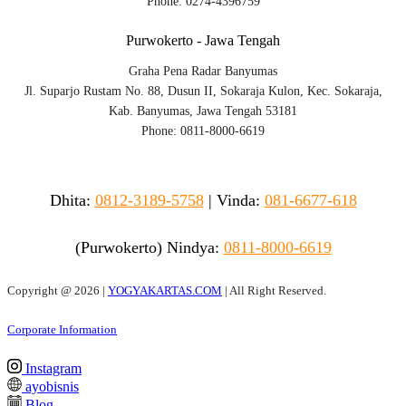
Phone: 0274-4396759
Purwokerto - Jawa Tengah
Graha Pena Radar Banyumas
Jl. Suparjo Rustam No. 88, Dusun II, Sokaraja Kulon, Kec. Sokaraja,
Kab. Banyumas, Jawa Tengah 53181
Phone: 0811-8000-6619
Dhita:
0812-3189-5758
|
Vinda
:
081-6677-618
(Purwokerto)
Nindya:
0811-8000-6619
Copyright @
2026 |
YOGYAKARTAS.COM
| All Right Reserved.
Corporate Information
Instagram
ayobisnis
Blog