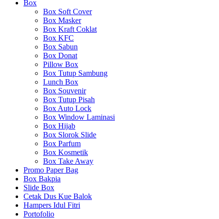
Box
Box Soft Cover
Box Masker
Box Kraft Coklat
Box KFC
Box Sabun
Box Donat
Pillow Box
Box Tutup Sambung
Lunch Box
Box Souvenir
Box Tutup Pisah
Box Auto Lock
Box Window Laminasi
Box Hijab
Box Slorok Slide
Box Parfum
Box Kosmetik
Box Take Away
Promo Paper Bag
Box Bakpia
Slide Box
Cetak Dus Kue Balok
Hampers Idul Fitri
Portofolio