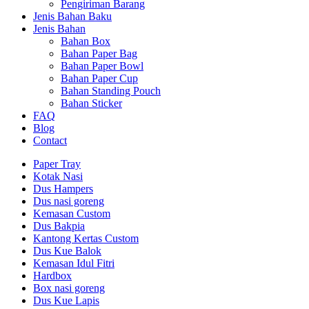
Pengiriman Barang
Jenis Bahan Baku
Jenis Bahan
Bahan Box
Bahan Paper Bag
Bahan Paper Bowl
Bahan Paper Cup
Bahan Standing Pouch
Bahan Sticker
FAQ
Blog
Contact
Paper Tray
Kotak Nasi
Dus Hampers
Dus nasi goreng
Kemasan Custom
Dus Bakpia
Kantong Kertas Custom
Dus Kue Balok
Kemasan Idul Fitri
Hardbox
Box nasi goreng
Dus Kue Lapis