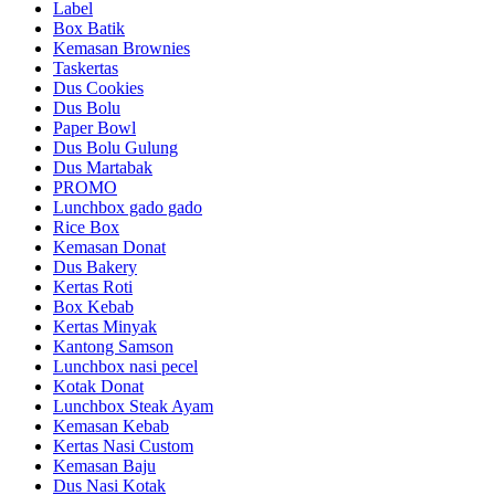
Label
Box Batik
Kemasan Brownies
Taskertas
Dus Cookies
Dus Bolu
Paper Bowl
Dus Bolu Gulung
Dus Martabak
PROMO
Lunchbox gado gado
Rice Box
Kemasan Donat
Dus Bakery
Kertas Roti
Box Kebab
Kertas Minyak
Kantong Samson
Lunchbox nasi pecel
Kotak Donat
Lunchbox Steak Ayam
Kemasan Kebab
Kertas Nasi Custom
Kemasan Baju
Dus Nasi Kotak