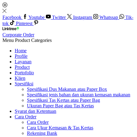
Facebook
Youtube
Twitter
Instagram
Whatssap
Tik-
tok
Pinterest
Corporate Order
Menu
Product Categories
Home
Profile
Layanan
Product
Portofolio
Klien
Spesifiksi
Spesifikasi Dus Makanan atau Paper Box
Spesifikasi jenis bahan dan ukuran kemasan makanan
Spesifikasi Tas Kertas atau Paper Bag
Ukuran Paper Bag atau Tas Kertas
Syarat dan Ketentuan
Cara Order
Cara Order
Cara Ukur Kemasan & Tas Kertas
Rekening Bank