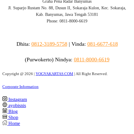
Graha Pena Radar Banyumas
Jl. Suparjo Rustam No. 88, Dusun II, Sokaraja Kulon, Kec. Sokaraja,
Kab. Banyumas, Jawa Tengah 53181
Phone: 0811-8000-6619
Dhita:
0812-3189-5758
|
Vinda
:
081-6677-618
(Purwokerto)
Nindya:
0811-8000-6619
Copyright @
2026 |
YOGYAKARTAS.COM
| All Right Reserved.
Corporate Information
Instagram
ayobisnis
Blog
Shop
Home