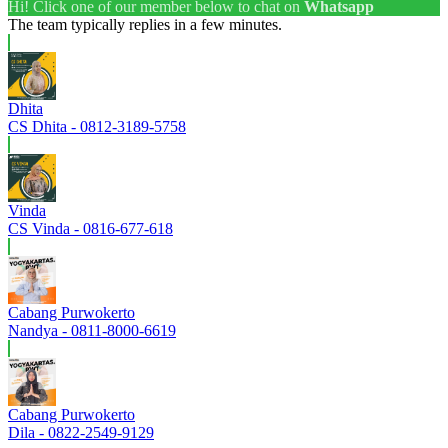
Hi! Click one of our member below to chat on
Whatsapp
The team typically replies in a few minutes.
Dhita
CS Dhita - 0812-3189-5758
Vinda
CS Vinda - 0816-677-618
Cabang Purwokerto
Nandya - 0811-8000-6619
Cabang Purwokerto
Dila - 0822-2549-9129