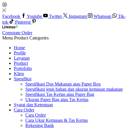
Facebook
Youtube
Twitter
Instagram
Whatssap
Tik-
tok
Pinterest
Corporate Order
Menu
Product Categories
Home
Profile
Layanan
Product
Portofolio
Klien
Spesifiksi
Spesifikasi Dus Makanan atau Paper Box
Spesifikasi jenis bahan dan ukuran kemasan makanan
Spesifikasi Tas Kertas atau Paper Bag
Ukuran Paper Bag atau Tas Kertas
Syarat dan Ketentuan
Cara Order
Cara Order
Cara Ukur Kemasan & Tas Kertas
Rekening Bank