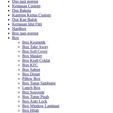
Dus nasi goreng
Kemasan Custom
Dus Bakpia
Kantong Kertas Custom
Dus Kue Balok
Kemasan Idul Fitri
Hardbox
Box nasi goreng
Box
Box Kosmetik
Box Take Away
Box Soft Cover
Box Masker
Box Kraft Coklat
Box KFC
Box Sabun
Box Donat
Pillow Box
Box Tutup Sambung
Lunch Box
Box Souvenir
Box Tutup Pisah
Box Auto Lock
Box Window Laminasi
Box Hijab