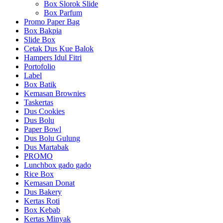
Box Slorok Slide
Box Parfum
Promo Paper Bag
Box Bakpia
Slide Box
Cetak Dus Kue Balok
Hampers Idul Fitri
Portofolio
Label
Box Batik
Kemasan Brownies
Taskertas
Dus Cookies
Dus Bolu
Paper Bowl
Dus Bolu Gulung
Dus Martabak
PROMO
Lunchbox gado gado
Rice Box
Kemasan Donat
Dus Bakery
Kertas Roti
Box Kebab
Kertas Minyak