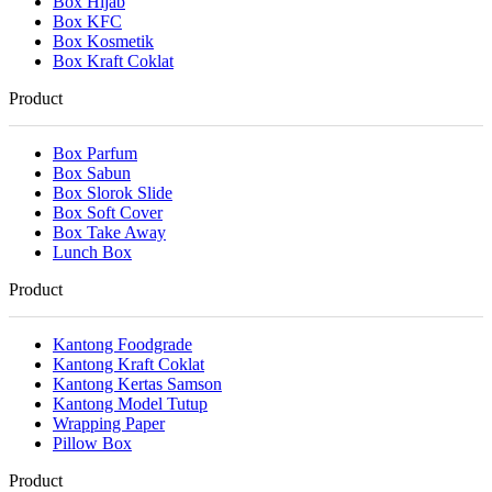
Box Hijab
Box KFC
Box Kosmetik
Box Kraft Coklat
Product
Box Parfum
Box Sabun
Box Slorok Slide
Box Soft Cover
Box Take Away
Lunch Box
Product
Kantong Foodgrade
Kantong Kraft Coklat
Kantong Kertas Samson
Kantong Model Tutup
Wrapping Paper
Pillow Box
Product