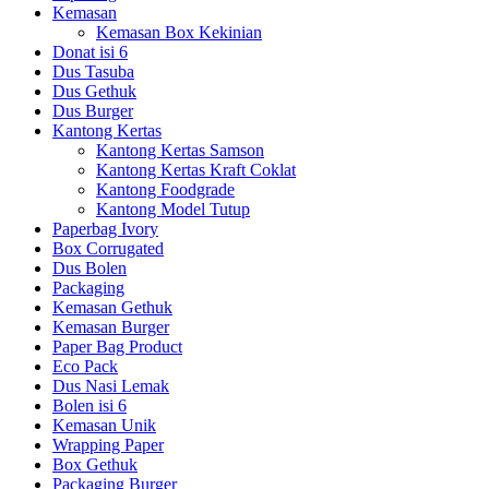
Kemasan
Kemasan Box Kekinian
Donat isi 6
Dus Tasuba
Dus Gethuk
Dus Burger
Kantong Kertas
Kantong Kertas Samson
Kantong Kertas Kraft Coklat
Kantong Foodgrade
Kantong Model Tutup
Paperbag Ivory
Box Corrugated
Dus Bolen
Packaging
Kemasan Gethuk
Kemasan Burger
Paper Bag Product
Eco Pack
Dus Nasi Lemak
Bolen isi 6
Kemasan Unik
Wrapping Paper
Box Gethuk
Packaging Burger